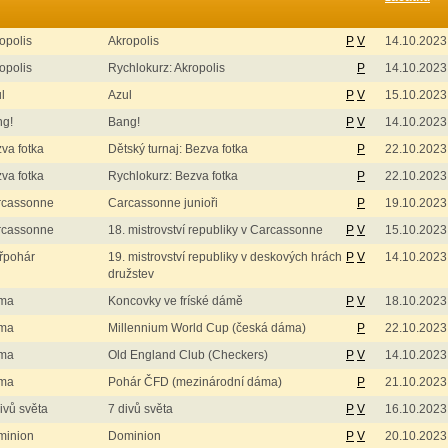
opolis
Akropolis
P
V
14.10.2023
opolis
Rychlokurz: Akropolis
P
14.10.2023
l
Azul
P
V
15.10.2023
ng!
Bang!
P
V
14.10.2023
va fotka
Dětský turnaj: Bezva fotka
P
22.10.2023
va fotka
Rychlokurz: Bezva fotka
P
22.10.2023
rcassonne
Carcassonne junioři
P
19.10.2023
rcassonne
18. mistrovství republiky v Carcassonne
P
V
15.10.2023
řpohár
19. mistrovství republiky v deskových hrách
P
V
14.10.2023
družstev
ma
Koncovky ve fríské dámě
P
V
18.10.2023
ma
Millennium World Cup (česká dáma)
P
22.10.2023
ma
Old England Club (Checkers)
P
V
14.10.2023
ma
Pohár ČFD (mezinárodní dáma)
P
21.10.2023
ivů světa
7 divů světa
P
V
16.10.2023
minion
Dominion
P
V
20.10.2023