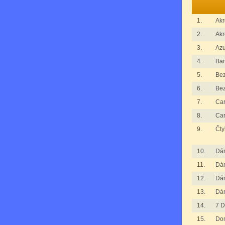
1.
Akr
2.
Akr
3.
Azu
4.
Ba
5.
Bez
6.
Bez
7.
Ca
8.
Ca
9.
Čty
10.
Dá
11.
Dá
12.
Dá
13.
Dá
14.
7 D
15.
Do