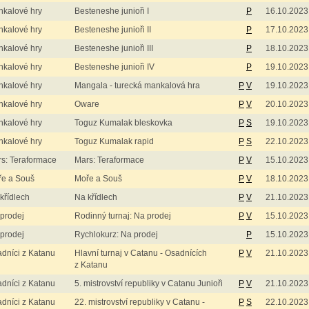
kalové hry
Besteneshe junioři I
P
16.10.2023
kalové hry
Besteneshe junioři II
P
17.10.2023
kalové hry
Besteneshe junioři III
P
18.10.2023
kalové hry
Besteneshe junioři IV
P
19.10.2023
kalové hry
Mangala - turecká mankalová hra
P
V
19.10.2023
kalové hry
Oware
P
V
20.10.2023
kalové hry
Toguz Kumalak bleskovka
P
S
19.10.2023
kalové hry
Toguz Kumalak rapid
P
S
22.10.2023
s: Teraformace
Mars: Teraformace
P
V
15.10.2023
e a Souš
Moře a Souš
P
V
18.10.2023
křídlech
Na křídlech
P
V
21.10.2023
prodej
Rodinný turnaj: Na prodej
P
V
15.10.2023
prodej
Rychlokurz: Na prodej
P
15.10.2023
dníci z Katanu
Hlavní turnaj v Catanu - Osadnících
P
V
21.10.2023
z Katanu
dníci z Katanu
5. mistrovství republiky v Catanu Junioři
P
V
21.10.2023
dníci z Katanu
22. mistrovství republiky v Catanu -
P
S
22.10.2023