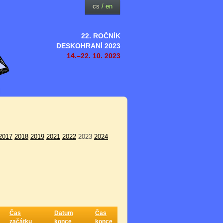
cs
/
en
22. ROČNÍK
DESKOHRANÍ 2023
14.–22. 10. 2023
2017
2018
2019
2021
2022
2023
2024
Čas
Datum
Čas
začátku
konce
konce