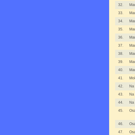
32.
Man
33.
Man
34.
Man
35.
Man
36.
Man
37.
Man
38.
Man
39.
Man
40.
Mar
41.
Moř
42.
Na 
43.
Na 
44.
Na 
45.
Osa
46.
Osa
47.
Osa