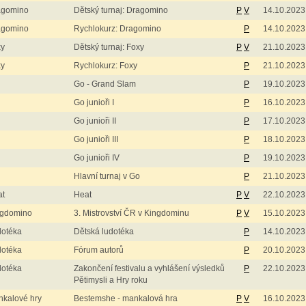
agomino
Dětský turnaj: Dragomino
P
V
14.10.2023
agomino
Rychlokurz: Dragomino
P
14.10.2023
xy
Dětský turnaj: Foxy
P
V
21.10.2023
xy
Rychlokurz: Foxy
P
21.10.2023
Go - Grand Slam
P
19.10.2023
Go junioři I
P
16.10.2023
Go junioři II
P
17.10.2023
Go junioři III
P
18.10.2023
Go junioři IV
P
19.10.2023
Hlavní turnaj v Go
P
21.10.2023
at
Heat
P
V
22.10.2023
ngdomino
3. Mistrovství ČR v Kingdominu
P
V
15.10.2023
dotéka
Dětská ludotéka
P
14.10.2023
dotéka
Fórum autorů
P
20.10.2023
dotéka
Zakončení festivalu a vyhlášení výsledků
P
22.10.2023
Pětimysli a Hry roku
kalové hry
Bestemshe - mankalová hra
P
V
16.10.2023