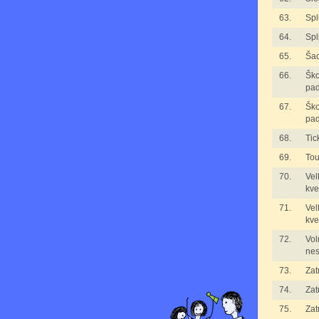
63.
Spl
64.
Spl
65.
Ša
66.
Ško
pad
67.
Ško
pad
68.
Tic
69.
Tou
70.
Vel
kve
71.
Vel
kve
72.
Vol
nes
73.
Zat
74.
Zat
75.
Zat