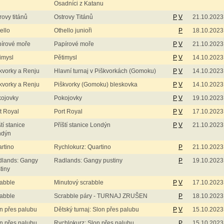
Osadníci z Katanu
rovy titánů
Ostrovy Titánů
P
V
21.10.2023
ello
Othello junioři
P
18.10.2023
írové moře
Papírové moře
P
V
21.10.2023
imysl
Pětimysl
P
V
14.10.2023
kvorky a Renju
Hlavní turnaj v Piškvorkách (Gomoku)
P
V
14.10.2023
kvorky a Renju
Piškvorky (Gomoku) bleskovka
P
V
14.10.2023
ojovky
Pokojovky
P
V
19.10.2023
t Royal
Port Royal
P
V
17.10.2023
ští stanice
Příští stanice Londýn
P
V
21.10.2023
ndýn
rtino
Rychlokurz: Quartino
P
21.10.2023
lands: Gangy
Radlands: Gangy pustiny
P
19.10.2023
tiny
abble
Minutový scrabble
P
V
17.10.2023
abble
Scrabble páry - TURNAJ ZRUŠEN
P
18.10.2023
n přes palubu
Dětský turnaj: Slon přes palubu
P
V
15.10.2023
n přes palubu
Rychlokurz: Slon přes palubu
P
15.10.2023