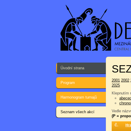
SEZ
Úvodní strana
2001
2002
Program
2025
Klepnutím n
Harmonogram turnajů
abece
chrono
Vedle názvu
Seznam všech akcí
(P = propo
Č.
Hr