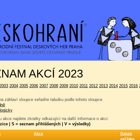
NAM AKCÍ 2023
2003
2004
2005
2006
2007
2008
2009
2010
2011
2012
2013
2014
2015
2016
a záhlaví sloupce seřadíte tabulku podle tohoto sloupce.
dně
logicky
 akce najdete zkratky odkazující na další informace o akci:
zice | S = seznam přihlášených | V = výsledky)
a
Akce
Datum
začátku