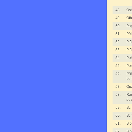
48.
Ost
49.
Oth
50.
Pap
51.
Pět
52.
Piš
53.
Piš
54.
Pok
55.
Por
56.
Pří
Lo
57.
Qua
58.
Rad
pus
59.
Scr
60.
Scr
61.
Slo
62.
Slo