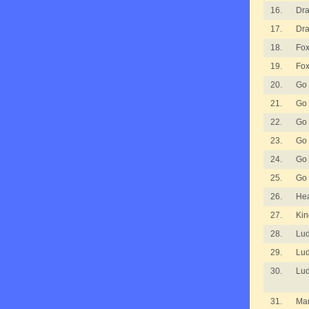
16.
Dr
17.
Dr
18.
Fo
19.
Fo
20.
Go
21.
Go
22.
Go
23.
Go
24.
Go
25.
Go
26.
He
27.
Ki
28.
Lu
29.
Lu
30.
Lu
31.
Man