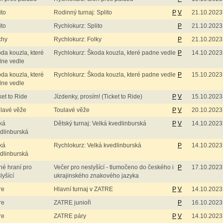
ito
Rodinný turnaj: Splito
P
V
21.10.2023
ito
Rychlokurz: Splito
P
21.10.2023
chy
Rychlokurz: Folky
P
21.10.2023
da kouzla, které
Rychlokurz: Škoda kouzla, které padne vedle
P
14.10.2023
ne vedle
da kouzla, které
Rychlokurz: Škoda kouzla, které padne vedle
P
15.10.2023
ne vedle
ket to Ride
Jízdenky, prosím! (Ticket to Ride)
P
V
15.10.2023
lavé věže
Toulavé věže
P
V
20.10.2023
ká
Dětský turnaj: Velká kvedlinburská
P
V
14.10.2023
dlinburská
ká
Rychlokurz: Velká kvedlinburská
P
14.10.2023
dlinburská
né hraní pro
Večer pro neslyšící - tlumočeno do českého i
P
17.10.2023
lyšící
ukrajinského znakového jazyka
re
Hlavní turnaj v ZATRE
P
V
14.10.2023
re
ZATRE junioři
P
16.10.2023
re
ZATRE páry
P
V
14.10.2023