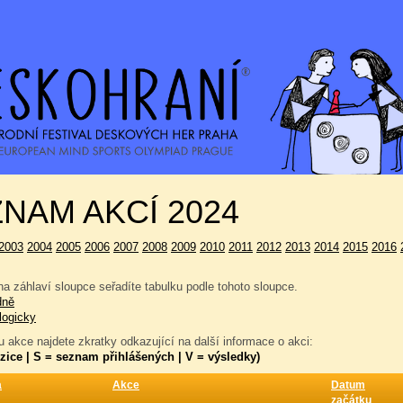
NAM AKCÍ 2024
2003
2004
2005
2006
2007
2008
2009
2010
2011
2012
2013
2014
2015
2016
a záhlaví sloupce seřadíte tabulku podle tohoto sloupce.
dně
logicky
 akce najdete zkratky odkazující na další informace o akci:
zice | S = seznam přihlášených | V = výsledky)
a
Akce
Datum
začátku