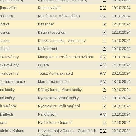
jina zvířat
Krajina zvířat
P
V
19.10.2024
ná Hora
Kutná Hora: Město stříbra
P
V
19.10.2024
dotéka
Bazar her
P
12.10.2024
dotéka
Dětská ludotéka
P
12.10.2024
dotéka
Dětská ludotéka - všední dny
P
15.10.2024
dotéka
Noční hraní
P
19.10.2024
kalové hry
Mangala - turecká mankalová hra
P
V
19.10.2024
kalové hry
Oware
P
V
14.10.2024
kalové hry
Toguz Kumalak rapid
P
V
20.10.2024
s: Teraformace
Mars: Teraformace
P
V
18.10.2024
né kočky
Dětský turnaj: Mlsné kočky
P
19.10.2024
né kočky
Rychlokurz: Mlsné kočky
P
19.10.2024
i mají pré
Rychlokurz: Myši mají pré
P
19.10.2024
křídlech
Na křídlech
P
V
13.10.2024
gami
Rychlokurz: Origami
P
12.10.2024
dníci z Katanu
Hlavní turnaj v Catanu - Osadnících
P
V
12.10.2024