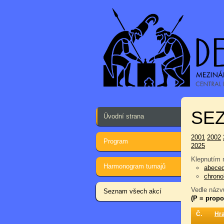
SEZ
Úvodní strana
2001
2002
Program
2025
Klepnutím n
Harmonogram turnajů
abece
chrono
Vedle názvu
Seznam všech akcí
(P = propo
Č.
Hr