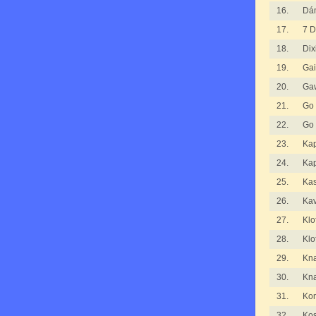
16.
Dá
17.
7 D
18.
Dix
19.
Gai
20.
Ga
21.
Go
22.
Go
23.
Kap
24.
Kap
25.
Ka
26.
Kav
27.
Klo
28.
Klo
29.
Kna
30.
Kna
31.
Kom
32.
Kos