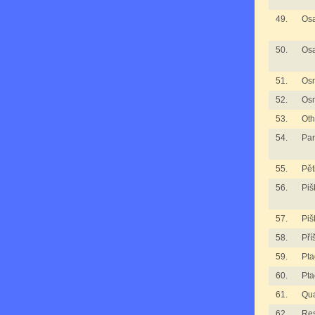
49.
Osa
50.
Osa
51.
Os
52.
Os
53.
Oth
54.
Pan
55.
Pět
56.
Piš
57.
Piš
58.
Pří
59.
Pta
60.
Pta
61.
Qua
62.
Re