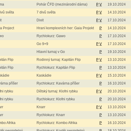
ma
Pohár ČFD (mezinárodní dáma)
P
V
19.10.2024
ivů světa
7 divů světa
P
V
14.10.2024
it
Dixit
P
V
17.10.2024
a Project
Hraní komplexních her: Gaia Projekt
P
14.10.2024
wo
Rychlokurz: Gawo
P
17.10.2024
Go 9×9
P
V
17.10.2024
Hlavní turnaj v Go
P
19.10.2024
itán Flip
Rodinný turnaj: Kapitán Flip
P
V
13.10.2024
itán Flip
Rychlokurz: Kapitán Flip
P
13.10.2024
skádie
Kaskádie
P
V
15.10.2024
árna příšer
Rychlokurz: Kavárna příšer
P
16.10.2024
fni rybku
Dětský turnaj: Klofni rybku
P
V
20.10.2024
fni rybku
Rychlokurz: Klofni rybku
P
20.10.2024
rr
Knarr
P
V
13.10.2024
rr
Rychlokurz: Knarr
P
13.10.2024
bo Afrika
Rychlokurz: Kombo Afrika
P
16.10.2024
těj nesmrtelný
Rychlokurz: Kostěj nesmrtelný
P
18.10.2024