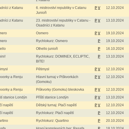
z Katanu
dníci z Katanu
6. mistrovství republiky v Catanu
P
V
12.10.2024
Junioři
dníci z Katanu
23. mistrovství republiky v Catanu -
P
V
13.10.2024
Osadníci z Katanu
mero
Osmero
P
V
19.10.2024
mero
Rychlokurz: Osmero
P
19.10.2024
ello
Othello junioři
P
16.10.2024
ini!
Rychlokurz: DOMINEX, ECLIPTIC,
P
13.10.2024
BITE!
imysl
Pětimysl
P
V
12.10.2024
kvorky a Renju
Hlavní turnaj v Piškvorkách
P
V
12.10.2024
(Gomoku)
kvorky a Renju
Piškvorky (Gomoku) bleskovka
P
V
12.10.2024
ští stanice Londýn
Příští stanice Londýn
P
V
13.10.2024
čí napětí
Dětský turnaj: Ptačí napětí
P
V
12.10.2024
čí napětí
Rychlokurz: Ptačí napětí
P
12.10.2024
rtino
Rychlokurz: Quartino
P
20.10.2024
safa
Hraní komplexních her: Resafa
P
18.10.2024