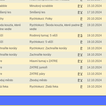
abble
Minutový scrabble
P
V
15.10.2024
šený les
Smíšený les
P
V
17.10.2024
chy
Rychlokurz: Folky
P
20.10.2024
da kouzla, které
Rychlokurz: Škoda kouzla, které padne
P
19.10.2024
ne vedle
vedle
ěží
Rodinný turnaj: 5 věží
P
S
19.10.2024
ěží
Rychlokurz: 5 věží
P
19.10.2024
hraňte korály
Rychlokurz: Zachraňte korály
P
18.10.2024
hraňte korály
Zachraňte korály
P
V
18.10.2024
re
Hlavní turnaj v ZATRE
P
V
13.10.2024
re
ZATRE junioři
P
14.10.2024
re
ZATRE páry
P
V
13.10.2024
duj město
Zboduj město
P
V
12.10.2024
tá řeka
Rychlokurz: Zlatá řeka
P
19.10.2024