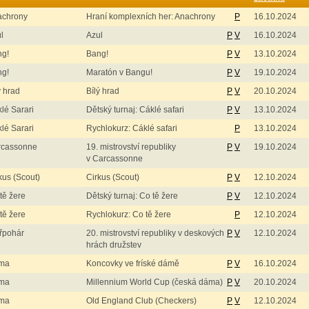
achrony
Hraní komplexních her: Anachrony
P
16.10.2024
l
Azul
P
V
16.10.2024
ng!
Bang!
P
V
13.10.2024
ng!
Maratón v Bangu!
P
V
19.10.2024
ý hrad
Bílý hrad
P
V
20.10.2024
lé Sarari
Dětský turnaj: Cáklé safari
P
V
13.10.2024
lé Sarari
Rychlokurz: Cáklé safari
P
13.10.2024
rcassonne
19. mistrovství republiky
P
V
19.10.2024
v Carcassonne
kus (Scout)
Cirkus (Scout)
P
V
12.10.2024
tě žere
Dětský turnaj: Co tě žere
P
V
12.10.2024
tě žere
Rychlokurz: Co tě žere
P
12.10.2024
řpohár
20. mistrovství republiky v deskových
P
V
12.10.2024
hrách družstev
ma
Koncovky ve fríské dámě
P
V
16.10.2024
ma
Millennium World Cup (česká dáma)
P
V
20.10.2024
ma
Old England Club (Checkers)
P
V
12.10.2024