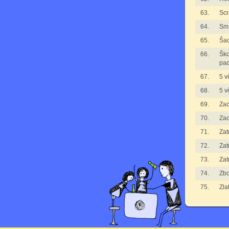
63.
Scr
64.
Smí
65.
Ša
66.
Ško
pad
67.
5 v
68.
5 v
69.
Zac
70.
Zac
71.
Zat
72.
Zat
73.
Zat
74.
Zbo
75.
Zla