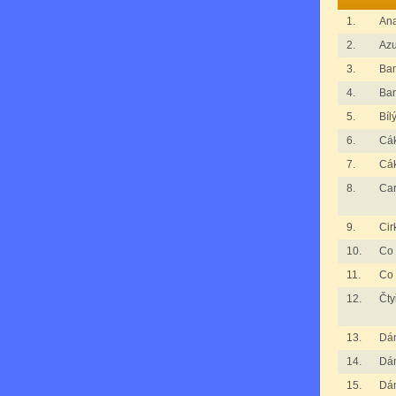
1.
An
2.
Azu
3.
Ba
4.
Ba
5.
Bíl
6.
Cák
7.
Cák
8.
Ca
9.
Cir
10.
Co 
11.
Co 
12.
Čty
13.
Dá
14.
Dá
15.
Dá