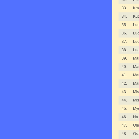
33.
Kra
34.
Kut
35.
Lu
36.
Lu
37.
Lu
38.
Lu
39.
Man
40.
Man
41.
Man
42.
Mar
43.
Mls
44.
Mls
45.
Myš
46.
Na 
47.
Ori
48.
Osa