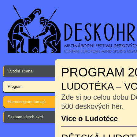
PROGRAM 2
Úvodní strana
LUDOTÉKA – V
Program
Zde si po celou dobu D
Harmonogram turnajů
500 deskových her.
Více o Ludotéce
Seznam všech akcí