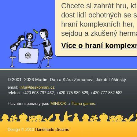
Chcete si zahrát hru, k
dost lidí ochotných se 
hraní komplexních her,
sejdou a zkušený herma
Více o hraní komplex
© 2001–2026 Martin, Dan a Klára Zemanovi, Jakub Těšínský
email:
info@deskohrani.cz
telefon: +420 608 797 462; +420 775 989 529; +420 777 852 582
Hlavními sponzory jsou
MINDOK
a
Tlama games
.
Design © 2010
Handmade Dreams