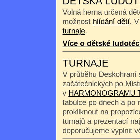
DĚTSKÁ LUDOT
Volná herna určená děte
možnost
hlídání dětí
. V
turnaje
.
Více o dětské ludotéc
TURNAJE
V průběhu Deskohraní s
začátečnických po Mist
v
HARMONOGRAMU 
tabulce po dnech a po 
prokliknout na propozi
turnajů a prezentací na
doporučujeme vyplnit 