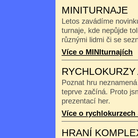
MINITURNAJE
Letos zavádíme novinku
turnaje, kde nepůjde tol
různými lidmi či se se
Více o MINIturnajích
RYCHLOKURZY 
Poznat hru neznamená na
teprve začíná. Proto js
prezentací her.
Více o rychlokurzech 
HRANÍ KOMPLE