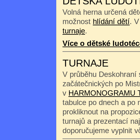
DĚTSKÁ LUDOT
Volná herna určená děte
možnost
hlídání dětí
. V
turnaje
.
Více o dětské ludotéc
TURNAJE
V průběhu Deskohraní s
začátečnických po Mist
v
HARMONOGRAMU 
tabulce po dnech a po 
prokliknout na propozi
turnajů a prezentací na
doporučujeme vyplnit 