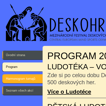
PROGRAM 2
Úvodní strana
LUDOTÉKA – V
Program
Zde si po celou dobu D
Harmonogram turnajů
500 deskových her.
Více o Ludotéce
Seznam všech akcí