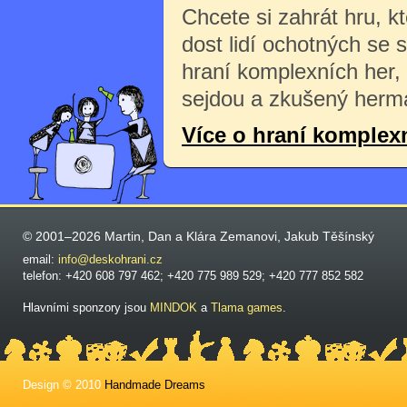
Chcete si zahrát hru, k
dost lidí ochotných se 
hraní komplexních her,
sejdou a zkušený herma
Více o hraní komplex
© 2001–2026 Martin, Dan a Klára Zemanovi, Jakub Těšínský
email:
info@deskohrani.cz
telefon: +420 608 797 462; +420 775 989 529; +420 777 852 582
Hlavními sponzory jsou
MINDOK
a
Tlama games
.
Design © 2010
Handmade Dreams