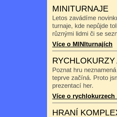
MINITURNAJE
Letos zavádíme novinku
turnaje, kde nepůjde tol
různými lidmi či se se
Více o MINIturnajích
RYCHLOKURZY 
Poznat hru neznamená na
teprve začíná. Proto js
prezentací her.
Více o rychlokurzech 
HRANÍ KOMPLE