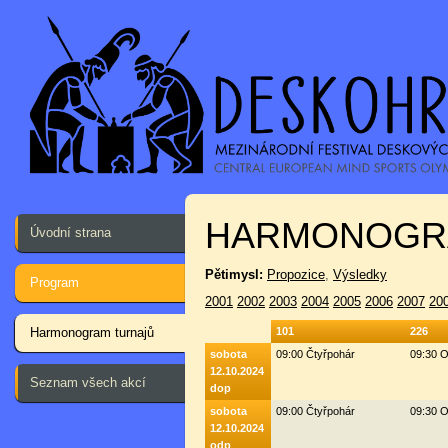
HARMONOGR
Úvodní strana
Pětimysl:
Propozice
,
Výsledky
Program
2001
2002
2003
2004
2005
2006
2007
20
Harmonogram turnajů
101
226
sobota
09:00 Čtyřpohár
09:30 O
12.10.2024
Seznam všech akcí
dop
sobota
09:00 Čtyřpohár
09:30 O
12.10.2024
odp