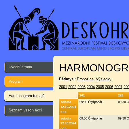
HARMONOGR
Úvodní strana
Pětimysl:
Propozice
,
Výsledky
Program
2001
2002
2003
2004
2005
2006
2007
20
Harmonogram turnajů
101
226
sobota
09:00 Čtyřpohár
09:30 O
12.10.2024
Seznam všech akcí
dop
sobota
09:00 Čtyřpohár
09:30 O
12.10.2024
odp