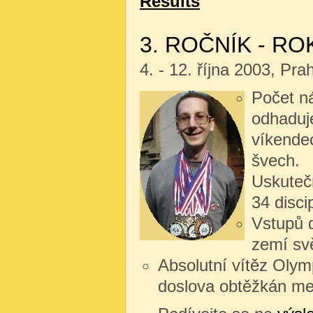
Results
3. ROČNÍK - RO
4. - 12. října 2003, Pr
Počet n
odhaduj
víkendec
švech.
Uskutečn
34 disci
Vstupů d
zemí sv
Absolutní vítěz Olym
doslova obtěžkán meda