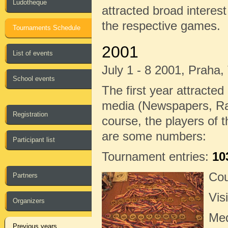
Ludotheque
attracted broad interest
the respective games.
Tournaments Schedule
2001
List of events
July 1 - 8 2001, Praha
School events
The first year attracted 
media (Newspapers, Radi
Registration
course, the players of 
are some numbers:
Participant list
Tournament entries:
10
Cou
Partners
Vis
Organizers
Me
Previous years