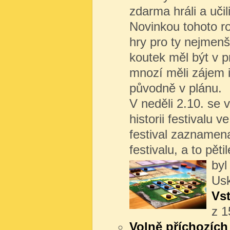
zdarma hráli a učil
Novinkou tohoto r
hry pro ty nejmenš
koutek měl být v 
mnozí měli zájem i
původně v plánu.
V neděli 2.10. se 
historii festivalu 
festival zaznamena
festivalu, a to pě
byl 
Usk
Vs
z 1
Volně příchozích