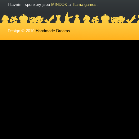
Hlavními sponzory jsou
MINDOK
a
Tlama games
.
Design © 2010
Handmade Dreams