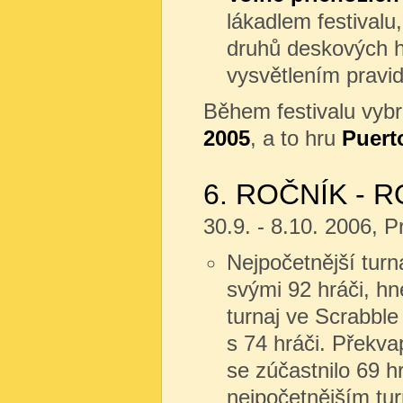
lákadlem festivalu
druhů deskových he
vysvětlením pravid
Během festivalu vyb
2005
, a to hru
Puert
6. ROČNÍK - R
30.9. - 8.10. 2006, 
Nejpočetnější turn
svými 92 hráči, hn
turnaj ve Scrabble
s 74 hráči. Překva
se zúčastnilo 69 hr
nejpočetnějším tu