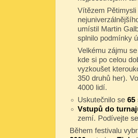
Vítězem Pětimysli 
nejuniverzálnějšíh
umístil Martin Gal
splnilo podmínky ú
Velkému zájmu se j
kde si po celou do
vyzkoušet kterouko
350 druhů her). V
4000 lidí.
Uskutečnilo se
65 
Vstupů do turna
zemí. Podívejte s
Během festivalu vyb