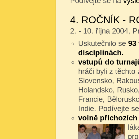
Podívejte se na
výsl
4. ROČNÍK - R
2. - 10. října 2004,
Uskutečnilo se
93 
disciplínách.
vstupů do turnaj
hráči byli z těchto
Slovensko, Rakou
Holandsko, Rusko, 
Francie, Bělorusk
Indie. Podívejte s
volně příchozích
lák
pro