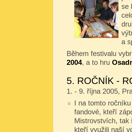
se 
cel
dru
výb
a s
Během festivalu vyb
2004
, a to hru
Osadn
5. ROČNÍK - R
1. - 9. října 2005, P
I na tomto ročníku 
fandové, kteří zápol
Mistrovstvích, tak i
kteří využili naší 