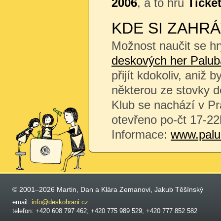
2006
, a to hru
Ticket
KDE SI ZAHRÁ
Možnost naučit se hr
deskových her Palub
přijít kdokoliv, aniž 
některou ze stovky de
Klub se nachází v Pr
otevřeno po-čt 17-22
Informace:
www.palu
© 2001–2026 Martin, Dan a Klára Zemanovi, Jakub Těšínský
email:
info@deskohrani.cz
telefon: +420 608 797 462; +420 775 989 529; +420 777 852 582