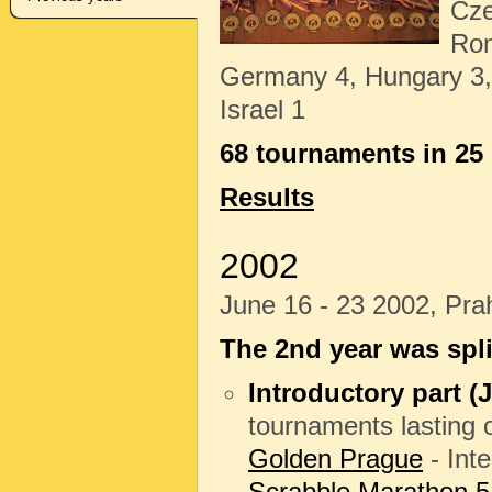
Cze
Rom
Germany 4, Hungary 3, B
Israel 1
68 tournaments in 25
Results
2002
June 16 - 23 2002, Pr
The 2
nd
year was spli
Introductory part (J
tournaments lasting 
Golden Prague
- Int
Scrabble Marathon 