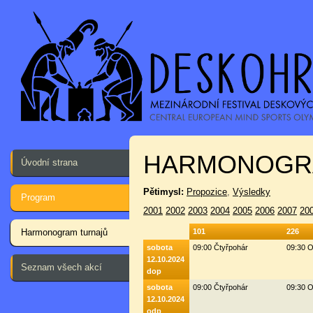
HARMONOGR
Úvodní strana
Pětimysl:
Propozice
,
Výsledky
Program
2001
2002
2003
2004
2005
2006
2007
20
Harmonogram turnajů
101
226
sobota
09:00 Čtyřpohár
09:30 O
12.10.2024
Seznam všech akcí
dop
sobota
09:00 Čtyřpohár
09:30 O
12.10.2024
odp