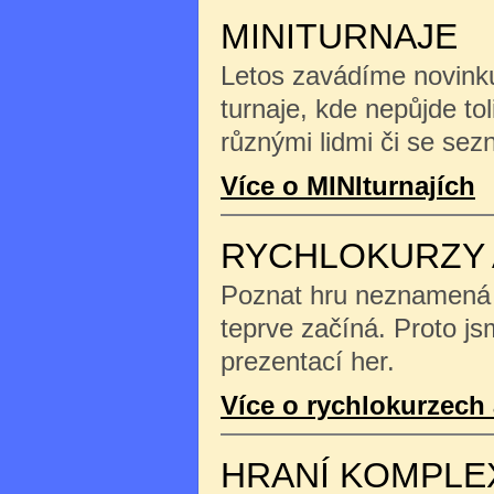
MINITURNAJE
Letos zavádíme novinku
turnaje, kde nepůjde tol
různými lidmi či se se
Více o MINIturnajích
RYCHLOKURZY 
Poznat hru neznamená na
teprve začíná. Proto js
prezentací her.
Více o rychlokurzech 
HRANÍ KOMPLE