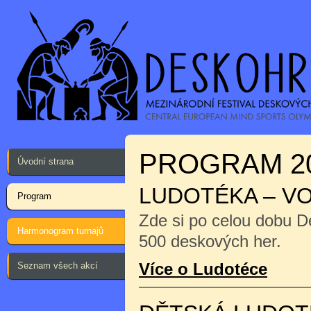
PROGRAM 2
Úvodní strana
LUDOTÉKA – V
Program
Zde si po celou dobu D
Harmonogram turnajů
500 deskových her.
Více o Ludotéce
Seznam všech akcí