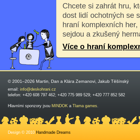
Chcete si zahrát hru, k
dost lidí ochotných se 
hraní komplexních her,
sejdou a zkušený herma
Více o hraní komplex
© 2001–2026 Martin, Dan a Klára Zemanovi, Jakub Těšínský
email:
info@deskohrani.cz
telefon: +420 608 797 462; +420 775 989 529; +420 777 852 582
Hlavními sponzory jsou
MINDOK
a
Tlama games
.
Design © 2010
Handmade Dreams