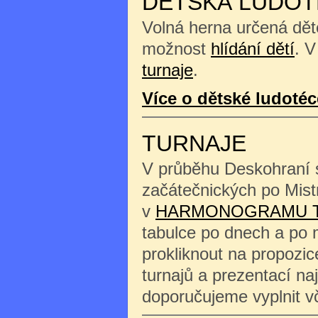
DĚTSKÁ LUDOT
Volná herna určená děte
možnost
hlídání dětí
. V
turnaje
.
Více o dětské ludotéc
TURNAJE
V průběhu Deskohraní s
začátečnických po Mist
v
HARMONOGRAMU 
tabulce po dnech a po 
prokliknout na propozi
turnajů a prezentací na
doporučujeme vyplnit 