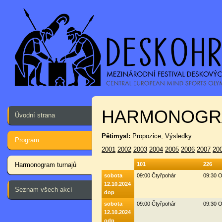
HARMONOGR
Úvodní strana
Pětimysl:
Propozice
,
Výsledky
Program
2001
2002
2003
2004
2005
2006
2007
20
Harmonogram turnajů
101
226
sobota
09:00 Čtyřpohár
09:30 O
12.10.2024
Seznam všech akcí
dop
sobota
09:00 Čtyřpohár
09:30 O
12.10.2024
odp