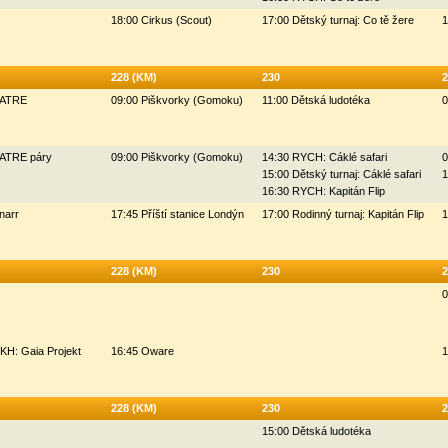
18:00 Cirkus (Scout)
17:00 Dětský turnaj: Co tě žere
1
228 (KM)
230
2
ZATRE
09:00 Piškvorky (Gomoku)
11:00 Dětská ludotéka
0
ZATRE páry
09:00 Piškvorky (Gomoku)
14:30 RYCH: Cáklé safari
0
15:00 Dětský turnaj: Cáklé safari
1
16:30 RYCH: Kapitán Flip
narr
17:45 Příští stanice Londýn
17:00 Rodinný turnaj: Kapitán Flip
1
228 (KM)
230
2
0
KH: Gaia Projekt
16:45 Oware
1
228 (KM)
230
2
15:00 Dětská ludotéka