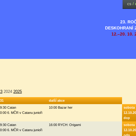
cs
/
23. RO
DESKOHRANÍ 
12.–20. 10. 
23
2024
2025
31
další akce
9:30 Catan
10:00 Bazar her
sobota
0:00 6. MČR v Catanu junioři
12.10.2
dop
9:30 Catan
16:00 RYCH: Origami
sobota
0:00 6. MČR v Catanu junioři
12.10.2
odp