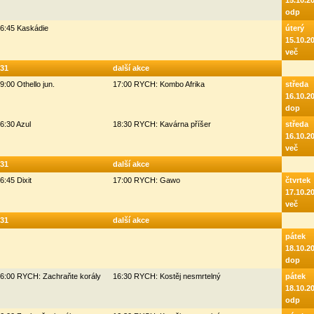
15.10.2
odp
6:45 Kaskádie
úterý
15.10.2
več
31
další akce
9:00 Othello jun.
17:00 RYCH: Kombo Afrika
středa
16.10.2
dop
6:30 Azul
18:30 RYCH: Kavárna příšer
středa
16.10.2
več
31
další akce
6:45 Dixit
17:00 RYCH: Gawo
čtvrtek
17.10.2
več
31
další akce
pátek
18.10.2
dop
6:00 RYCH: Zachraňte korály
16:30 RYCH: Kostěj nesmrtelný
pátek
18.10.2
odp