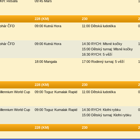
HKH: Resafa
09:45 Mars
1
228 (KM)
230
2
Pohár ČFD
09:00 Kutná Hora
11:00 Dětská ludotéka
0
Pohár ČFD
09:00 Kutná Hora
14:30 RYCH: Mlsné kočky
1
15:00 Dětský turnaj: Mlsné kočky
16:30 RYCH: 5 věží
18:00 Mangala
17:00 Rodinný turnaj: 5 věží
1
228 (KM)
230
2
illennium World Cup
09:00 Toguz Kumalak Rapid
11:00 Dětská ludotéka
0
illennium World Cup
09:00 Toguz Kumalak Rapid
14:30 RYCH: Klofni rybku
0
15:00 Dětský turnaj: Klofni rybku
228 (KM)
230
2