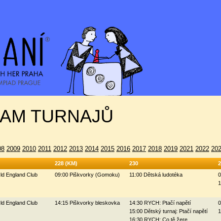
AM TURNAJŮ
08
2009
2010
2011
2012
2013
2014
2015
2016
2017
2018
2019
2021
2022
20
228 (KM)
230
2
ld England Club
09:00 Piškvorky (Gomoku)
11:00 Dětská ludotéka
0
1
ld England Club
14:15 Piškvorky bleskovka
14:30 RYCH: Ptačí napětí
0
15:00 Dětský turnaj: Ptačí napětí
1
16:30 RYCH: Co tě žere