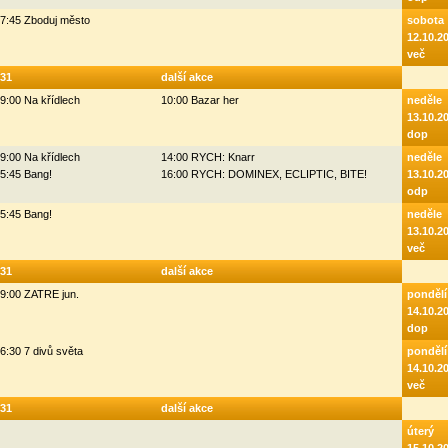
7:45 Zboduj město
sobota
12.10.2
več
31
další akce
9:00 Na křídlech
10:00 Bazar her
neděle
13.10.2
dop
9:00 Na křídlech
14:00 RYCH: Knarr
neděle
5:45 Bang!
16:00 RYCH: DOMINEX, ECLIPTIC, BITE!
13.10.2
odp
5:45 Bang!
neděle
13.10.2
več
31
další akce
9:00 ZATRE jun.
pondělí
14.10.2
dop
6:30 7 divů světa
pondělí
14.10.2
več
31
další akce
úterý