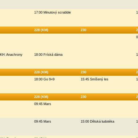
17:00 Minutový scrabble
1
228 (KM)
230
2
0
HKH: Anachrony
18:00 Fríská dáma
1
228 (KM)
230
2
18:00 Go 9×9
15:45 Smíšený les
1
228 (KM)
230
2
09:45 Mars
09:45 Mars
15:00 Dětská ludotéka
1