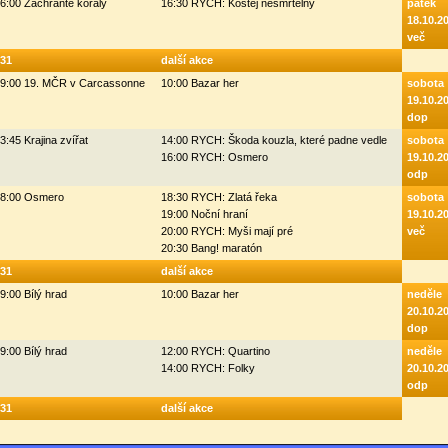
6:00 Zachraňte korály
16:30 RYCH: Kostěj nesmrtelný
pátek
18.10.2
več
31
další akce
9:00 19. MČR v Carcassonne
10:00 Bazar her
sobota
19.10.2
dop
3:45 Krajina zvířat
14:00 RYCH: Škoda kouzla, které padne vedle
sobota
16:00 RYCH: Osmero
19.10.2
odp
8:00 Osmero
18:30 RYCH: Zlatá řeka
sobota
19:00 Noční hraní
19.10.2
20:00 RYCH: Myši mají pré
več
20:30 Bang! maratón
31
další akce
9:00 Bílý hrad
10:00 Bazar her
neděle
20.10.2
dop
9:00 Bílý hrad
12:00 RYCH: Quartino
neděle
14:00 RYCH: Folky
20.10.2
odp
31
další akce