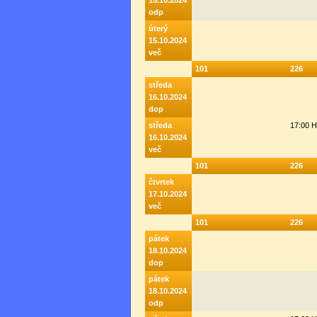
15.10.2024
odp
úterý
15.10.2024
več
101
226
středa
16.10.2024
dop
středa
17:00 
16.10.2024
več
101
226
čtvrtek
17.10.2024
več
101
226
pátek
18.10.2024
dop
pátek
18.10.2024
odp