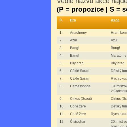
Vedle názvu akce najdet
(P = propozice | S = 
Č.
Hra
Akce
1.
Anachrony
Hraní kom
2.
Azul
Azul
3.
Bang!
Bang!
4.
Bang!
Maratón v
5.
Bílý hrad
Bílý hrad
6.
Cáklé Sarari
Dětský tur
7.
Cáklé Sarari
Rychlokurz
8.
Carcassonne
19. mistro
v Carcass
9.
Cirkus (Scout)
Cirkus (Sc
10.
Co tě žere
Dětský tur
11.
Co tě žere
Rychlokurz
12.
Čtyřpohár
20. mistro
hrách dru