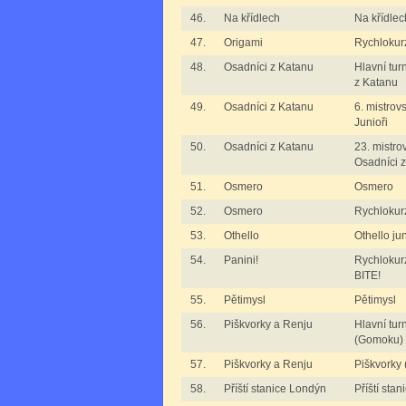
46.
Na křídlech
Na křídlec
47.
Origami
Rychlokur
48.
Osadníci z Katanu
Hlavní tur
z Katanu
49.
Osadníci z Katanu
6. mistrov
Junioři
50.
Osadníci z Katanu
23. mistro
Osadníci 
51.
Osmero
Osmero
52.
Osmero
Rychlokur
53.
Othello
Othello jun
54.
Panini!
Rychlokur
BITE!
55.
Pětimysl
Pětimysl
56.
Piškvorky a Renju
Hlavní tur
(Gomoku)
57.
Piškvorky a Renju
Piškvorky
58.
Příští stanice Londýn
Příští sta