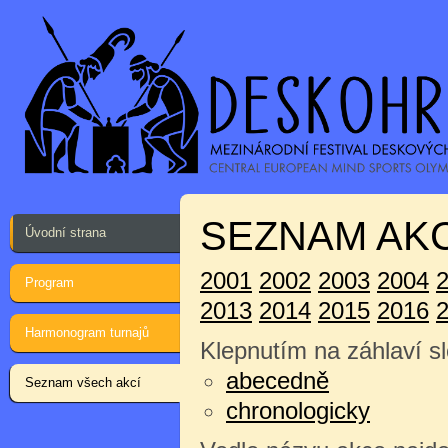
SEZNAM AKC
Úvodní strana
2001
2002
2003
2004
Program
2013
2014
2015
2016
Harmonogram turnajů
Klepnutím na záhlaví sl
abecedně
Seznam všech akcí
chronologicky