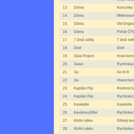
13.
Dáma
Koncovky 
14.
Dáma
Millenniu
15.
Dáma
Old Engla
16.
Dáma
Pohár ČFD
17.
7 Divů světa
7 divů svě
18.
Dixit
Dixit
19.
Gaia Project
Hraní komp
20.
Gawo
Rychlokur
21.
Go
Go 9×9
22.
Go
Hlavní tur
23.
Kapitán Flip
Rodinný tu
24.
Kapitán Flip
Rychlokurz
25.
Kaskádie
Kaskádie
26.
Kavárna příšer
Rychlokurz
27.
Klofni rybku
Dětský tur
28.
Klofni rybku
Rychlokurz