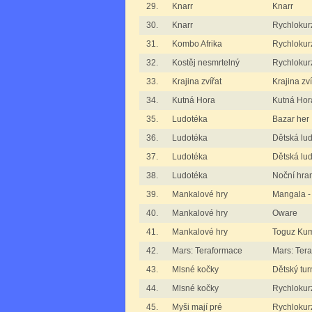
29.
Knarr
Knarr
30.
Knarr
Rychlokur
31.
Kombo Afrika
Rychlokur
32.
Kostěj nesmrtelný
Rychlokurz
33.
Krajina zvířat
Krajina zví
34.
Kutná Hora
Kutná Hora
35.
Ludotéka
Bazar her
36.
Ludotéka
Dětská lu
37.
Ludotéka
Dětská lud
38.
Ludotéka
Noční hra
39.
Mankalové hry
Mangala -
40.
Mankalové hry
Oware
41.
Mankalové hry
Toguz Kum
42.
Mars: Teraformace
Mars: Ter
43.
Mlsné kočky
Dětský tur
44.
Mlsné kočky
Rychlokur
45.
Myši mají pré
Rychlokurz