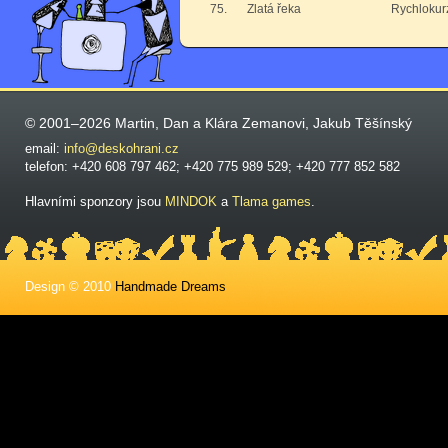
75.
Zlatá řeka
Rychlokurz
© 2001–2026 Martin, Dan a Klára Zemanovi, Jakub Těšínský
email:
info@deskohrani.cz
telefon: +420 608 797 462; +420 775 989 529; +420 777 852 582
Hlavními sponzory jsou
MINDOK
a
Tlama games
.
Design © 2010
Handmade Dreams