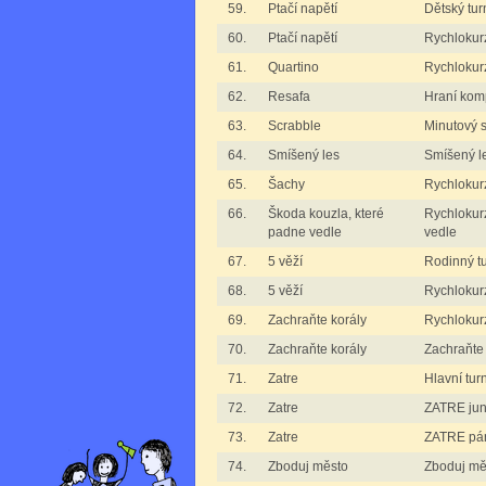
59.
Ptačí napětí
Dětský tur
60.
Ptačí napětí
Rychlokurz
61.
Quartino
Rychlokurz
62.
Resafa
Hraní kom
63.
Scrabble
Minutový 
64.
Smíšený les
Smíšený l
65.
Šachy
Rychlokurz
66.
Škoda kouzla, které
Rychlokur
padne vedle
vedle
67.
5 věží
Rodinný tu
68.
5 věží
Rychlokurz
69.
Zachraňte korály
Rychlokurz
70.
Zachraňte korály
Zachraňte 
71.
Zatre
Hlavní tur
72.
Zatre
ZATRE jun
73.
Zatre
ZATRE pá
74.
Zboduj město
Zboduj mě