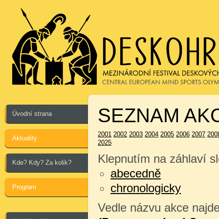
SEZNAM AKC
Úvodní strana
2001
2002
2003
2004
2005
2006
2007
200
Aktuality
2025
Klepnutím na záhlaví sl
Kde? Kdy? Za kolik?
abecedně
chronologicky
Program
Vedle názvu akce najdet