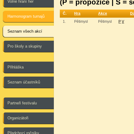
(P = propozice | S = 
Volné hraní her
Č.
Hra
Akce
D
Harmonogram turnajů
1.
Pětimysl
Pětimysl
P
V
Seznam všech akcí
Pro školy a skupiny
Přihláška
Seznam účastníků
Partneři festivalu
Organizátoři
Předchozí ročníky