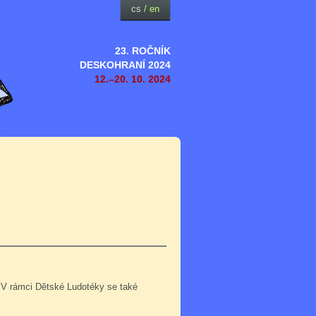
cs
/
en
23. ROČNÍK
DESKOHRANÍ 2024
12.–20. 10. 2024
 V rámci Dětské Ludotéky se také