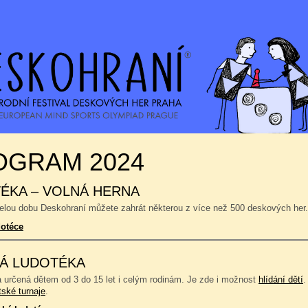
OGRAM 2024
ÉKA – VOLNÁ HERNA
celou dobu Deskohraní můžete zahrát některou z více než 500 deskových her.
dotéce
Á LUDOTÉKA
a určená dětem od 3 do 15 let i celým rodinám. Je zde i možnost
hlídání dětí
.
tské turnaje
.