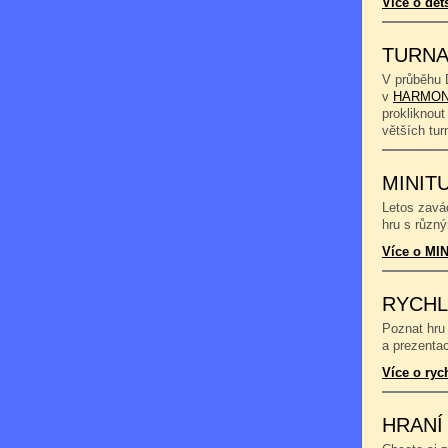
Více o dět
TURNA
V průběhu 
v
HARMON
prokliknout
větších tu
MINIT
Letos zavád
hru s různý
Více o MIN
RYCHL
Poznat hru 
a prezentac
Více o ryc
HRANÍ