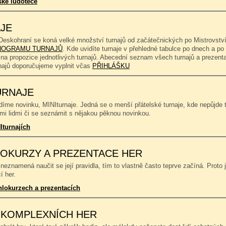
ské ludotéce
JE
Deskohraní se koná velké množství turnajů od začátečnických po Mistrovství
OGRAMU TURNAJŮ
. Kde uvidíte turnaje v přehledné tabulce po dnech a p
 na propozice jednotlivých turnajů. Abecední seznam všech turnajů a prezent
rnajů doporučujeme vyplnit včas
PŘIHLÁŠKU
URNAJE
íme novinku, MINIturnaje. Jedná se o menší přátelské turnaje, kde nepůjde to
mi lidmi či se seznámit s nějakou pěknou novinkou.
Iturnajích
OKURZY A PREZENTACE HER
neznamená naučit se její pravidla, tím to vlastně často teprve začíná. Proto 
í her.
hlokurzech a prezentacích
 KOMPLEXNÍCH HER