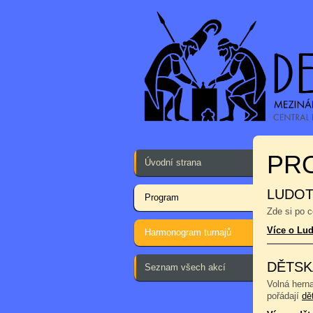
PR
Úvodní strana
LUDOT
Program
Zde si po 
Více o Lu
Harmonogram turnajů
DĚTSK
Seznam všech akcí
Volná hern
pořádají
dě