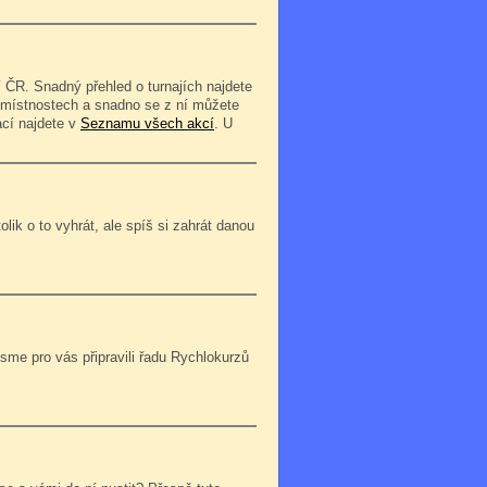
 ČR. Snadný přehled o turnajích najdete
o místnostech a snadno se z ní můžete
ací najdete v
Seznamu všech akcí
. U
lik o to vyhrát, ale spíš si zahrát danou
jsme pro vás připravili řadu Rychlokurzů