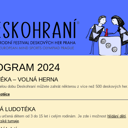
OGRAM 2024
ÉKA – VOLNÁ HERNA
celou dobu Deskohraní můžete zahrát některou z více než 500 deskových her.
dotéce
Á LUDOTÉKA
a určená dětem od 3 do 15 let i celým rodinám. Je zde i možnost
hlídání dětí
.
tské turnaje
.