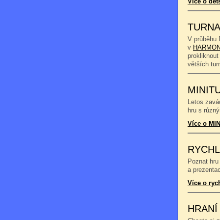
Více o dět
TURNA
V průběhu 
v
HARMON
prokliknout
větších tu
MINIT
Letos zavád
hru s různý
Více o MIN
RYCHL
Poznat hru 
a prezentac
Více o ryc
HRANÍ