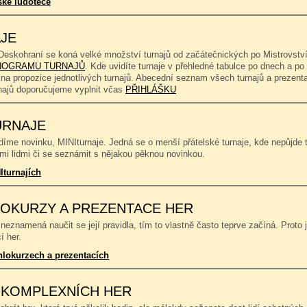
ské ludotéce
JE
Deskohraní se koná velké množství turnajů od začátečnických po Mistrovství
OGRAMU TURNAJŮ
. Kde uvidíte turnaje v přehledné tabulce po dnech a p
 na propozice jednotlivých turnajů. Abecední seznam všech turnajů a prezent
rnajů doporučujeme vyplnit včas
PŘIHLÁŠKU
URNAJE
íme novinku, MINIturnaje. Jedná se o menší přátelské turnaje, kde nepůjde to
mi lidmi či se seznámit s nějakou pěknou novinkou.
Iturnajích
OKURZY A PREZENTACE HER
neznamená naučit se její pravidla, tím to vlastně často teprve začíná. Proto 
í her.
hlokurzech a prezentacích
 KOMPLEXNÍCH HER