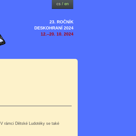
cs
/
en
23. ROČNÍK
DESKOHRANÍ 2024
12.–20. 10. 2024
 V rámci Dětské Ludotéky se také