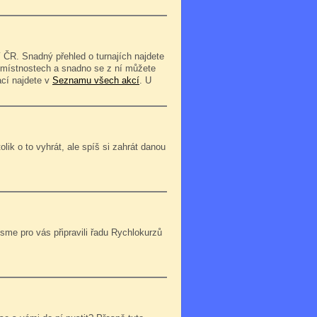
 ČR. Snadný přehled o turnajích najdete
o místnostech a snadno se z ní můžete
ací najdete v
Seznamu všech akcí
. U
lik o to vyhrát, ale spíš si zahrát danou
jsme pro vás připravili řadu Rychlokurzů