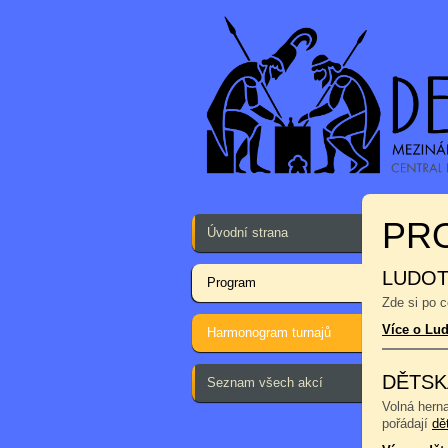
PR
Úvodní strana
LUDOT
Program
Zde si po 
Více o Lu
Harmonogram turnajů
DĚTSK
Seznam všech akcí
Volná hern
pořádají
dě