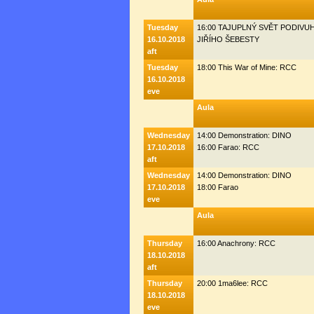
Tuesday
16:00 TAJUPLNÝ SVĚT PODIV
16.10.2018
JIŘÍHO ŠEBESTY
aft
Tuesday
18:00 This War of Mine: RCC
16.10.2018
eve
Aula
Wednesday
14:00 Demonstration: DINO
17.10.2018
16:00 Farao: RCC
aft
Wednesday
14:00 Demonstration: DINO
17.10.2018
18:00 Farao
eve
Aula
Thursday
16:00 Anachrony: RCC
18.10.2018
aft
Thursday
20:00 1ma6lee: RCC
18.10.2018
eve