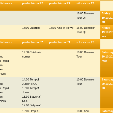
lichova -
posluchárna P2
posluchárna P3
tělocvična T3
16:00 Dominion
Friday
Tour QT
19.10.20
aft
18:00 Quartino
17:30 King of Tokyo
16:00 Dominion
Friday
Tour QT
19.10.20
eve
lichova -
posluchárna P2
posluchárna P3
tělocvična T3
11:30 Children's
10:00 Dominion
Saturda
lub
corner
Tour
20.10.20
k Rapid
mor
tan
tan
niors
14:30 Tempo!
10:00 Dominion
Saturda
lub
Junior: RCC
Tour
20.10.20
k Rapid
15:00 Tempo!
aft
tan
Junior
tan
16:30 Batyskaf:
niors
RCC
17:00 Batyskaf
19:00 Drop It
18:00 Azul
Saturda