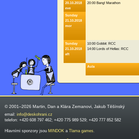
20.10.2018
20:00 Bang! Marathon
eve
Sunday
21.10.2018
mor
Sunday
10:00 Gobbit: RCC
21.10.2018
14:00 Lords of Hellas: RCC
aft
Aula
© 2001–2026 Martin, Dan a Klára Zemanovi, Jakub Těšínský
email:
info@deskohrani.cz
telefon: +420 608 797 462; +420 775 989 529; +420 777 852 582
Hlavními sponzory jsou
MINDOK
a
Tlama games
.