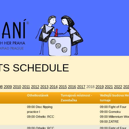
S SCHEDULE
08
2009
2010
2011
2012
2013
2014
2015
2016
2017
2018
2019
2021
2022
20
Othellostánek
Turnajová místnost -
Vedlejší budova Hel
Zasedačka
turnaje
09:00 Disc flipping
09:00 Fight of Four
practice I
09:00 Gomoku
09:00 Othello: RCC
09:00 Millennium Wo
09:00 ZATRE
09:00 Othello: RCC
09:00 Fight of Four