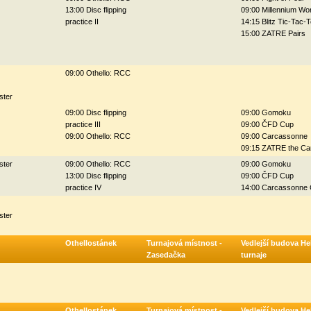
13:00 Disc flipping
09:00 Millennium Wo
practice II
14:15 Blitz Tic-Tac-
15:00 ZATRE Pairs
09:00 Othello: RCC
ster
09:00 Disc flipping
09:00 Gomoku
practice III
09:00 ČFD Cup
09:00 Othello: RCC
09:00 Carcassonne
09:15 ZATRE the C
ster
09:00 Othello: RCC
09:00 Gomoku
13:00 Disc flipping
09:00 ČFD Cup
practice IV
14:00 Carcassonne 
ster
Othellostánek
Turnajová místnost -
Vedlejší budova Hel
Zasedačka
turnaje
Othellostánek
Turnajová místnost -
Vedlejší budova Hel