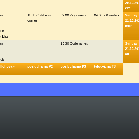
20.10.20
eve
tan
11:30 Children's
09:00 Kingdomino
09:00 7 Wonders
Sunday
corner
21.10.20
mor
lub
 Blitz
tan
13:30 Codenames
Sunday
21.10.20
aft
lub
lichova -
posluchárna P2
posluchárna P3
tělocvična T3