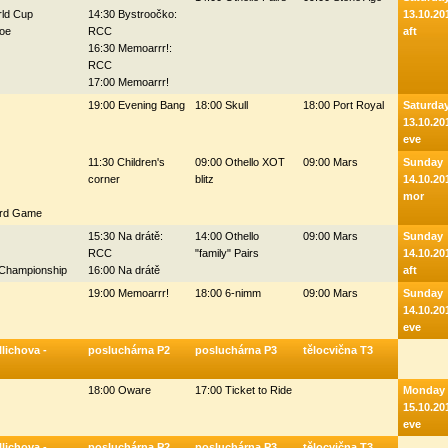
rld Cup
14:30 Bystroočko:
13.10.20
Toe
RCC
aft
16:30 Memoarrr!:
RCC
17:00 Memoarrr!
19:00 Evening Bang
18:00 Skull
18:00 Port Royal
Saturda
13.10.20
eve
11:30 Children's
09:00 Othello XOT
09:00 Mars
Sunday
corner
blitz
14.10.20
mor
ard Game
15:30 Na drátě:
14:00 Othello
09:00 Mars
Sunday
RCC
"family" Pairs
14.10.20
Championship
16:00 Na drátě
aft
19:00 Memoarrr!
18:00 6-nimm
09:00 Mars
Sunday
14.10.20
eve
lichova -
posluchárna P2
posluchárna P3
tělocvična T3
18:00 Oware
17:00 Ticket to Ride
Monday
15.10.20
eve
lichova -
posluchárna P2
posluchárna P3
tělocvična T3