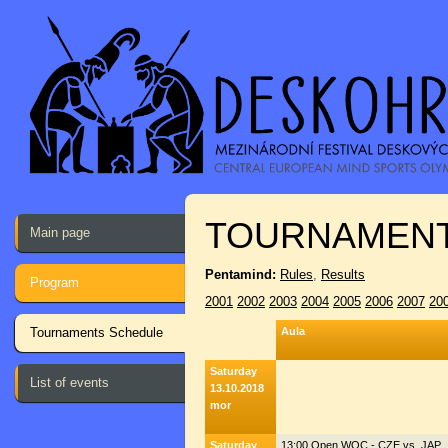
TOURNAMENT
Main page
Pentamind:
Rules
,
Results
Program
2001
2002
2003
2004
2005
2006
2007
20
Tournaments Schedule
Aula
Saturday
List of events
13.10.2018
mor
Saturday
13:00 Open WOC - CZE vs. JAP