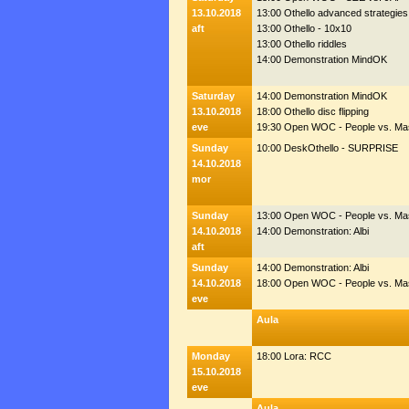
13.10.2018
13:00 Othello advanced strategies
aft
13:00 Othello - 10x10
13:00 Othello riddles
14:00 Demonstration MindOK
Saturday
14:00 Demonstration MindOK
13.10.2018
18:00 Othello disc flipping
eve
19:30 Open WOC - People vs. Ma
Sunday
10:00 DeskOthello - SURPRISE
14.10.2018
mor
Sunday
13:00 Open WOC - People vs. Ma
14.10.2018
14:00 Demonstration: Albi
aft
Sunday
14:00 Demonstration: Albi
14.10.2018
18:00 Open WOC - People vs. Ma
eve
Aula
Monday
18:00 Lora: RCC
15.10.2018
eve
Aula