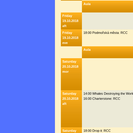
Aula
Friday
19.10.2018
aft
Friday
18:00 Podmořská města: RCC
19.10.2018
eve
Aula
Saturday
20.10.2018
mor
Saturday
14:00 Whales Destroying the Wor
20.10.2018
16:00 Charterstone: RCC
aft
Saturday
18:00 Drop it: RCC