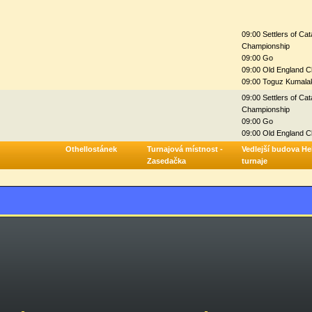
09:00 Settlers of Ca
Championship
09:00 Go
09:00 Old England C
09:00 Toguz Kumalak
09:00 Settlers of Ca
Championship
09:00 Go
09:00 Old England C
Othellostánek
Turnajová místnost -
Vedlejší budova Hel
Zasedačka
turnaje