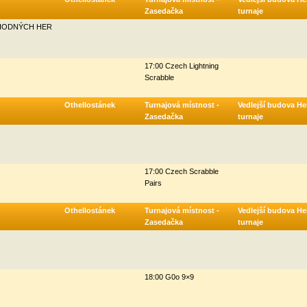
Zasedačka
turnaje
UHODNÝCH HER
17:00 Czech Lightning
Scrabble
Othellostánek
Turnajová místnost -
Vedlejší budova Hel
Zasedačka
turnaje
17:00 Czech Scrabble
Pairs
Othellostánek
Turnajová místnost -
Vedlejší budova Hel
Zasedačka
turnaje
18:00 G0o 9×9