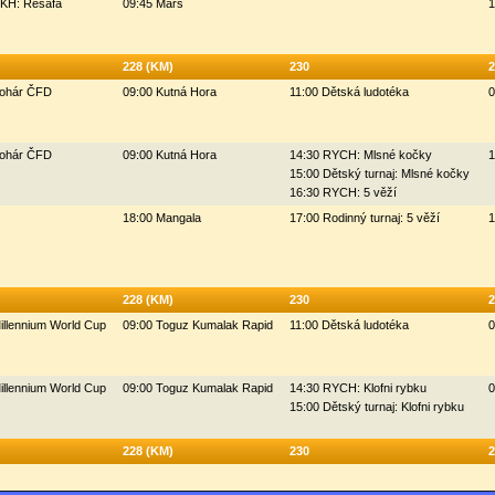
HKH: Resafa
09:45 Mars
1
228 (KM)
230
2
Pohár ČFD
09:00 Kutná Hora
11:00 Dětská ludotéka
0
Pohár ČFD
09:00 Kutná Hora
14:30 RYCH: Mlsné kočky
1
15:00 Dětský turnaj: Mlsné kočky
16:30 RYCH: 5 věží
18:00 Mangala
17:00 Rodinný turnaj: 5 věží
1
228 (KM)
230
2
illennium World Cup
09:00 Toguz Kumalak Rapid
11:00 Dětská ludotéka
0
illennium World Cup
09:00 Toguz Kumalak Rapid
14:30 RYCH: Klofni rybku
0
15:00 Dětský turnaj: Klofni rybku
228 (KM)
230
2