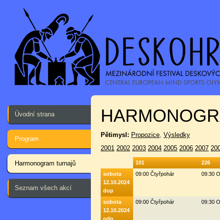
HARMONOGR
Úvodní strana
Pětimysl:
Propozice
,
Výsledky
Program
2001
2002
2003
2004
2005
2006
2007
20
Harmonogram turnajů
101
226
sobota
09:00 Čtyřpohár
09:30 O
12.10.2024
Seznam všech akcí
dop
sobota
09:00 Čtyřpohár
09:30 O
12.10.2024
odp