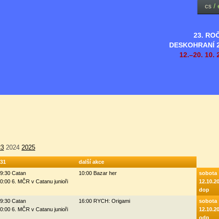
cs
/
23. RO
DESKOHRANÍ 
12.–20. 10. 
23
2024
2025
31
další akce
9:30 Catan
10:00 Bazar her
sobota
0:00 6. MČR v Catanu junioři
12.10.2
dop
9:30 Catan
16:00 RYCH: Origami
sobota
0:00 6. MČR v Catanu junioři
12.10.2
odp