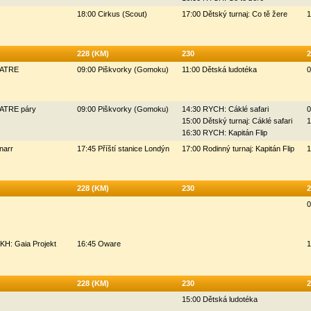
18:00 Cirkus (Scout)
17:00 Dětský turnaj: Co tě žere
1
228 (KM)
230
2
ZATRE
09:00 Piškvorky (Gomoku)
11:00 Dětská ludotéka
0
ZATRE páry
09:00 Piškvorky (Gomoku)
14:30 RYCH: Cáklé safari
0
15:00 Dětský turnaj: Cáklé safari
1
16:30 RYCH: Kapitán Flip
narr
17:45 Příští stanice Londýn
17:00 Rodinný turnaj: Kapitán Flip
1
228 (KM)
230
2
0
KH: Gaia Projekt
16:45 Oware
1
228 (KM)
230
2
15:00 Dětská ludotéka