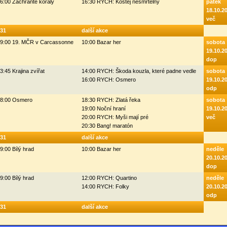
6:00 Zachraňte korály
16:30 RYCH: Kostěj nesmrtelný
pátek
18.10.2
več
31
další akce
9:00 19. MČR v Carcassonne
10:00 Bazar her
sobota
19.10.2
dop
3:45 Krajina zvířat
14:00 RYCH: Škoda kouzla, které padne vedle
sobota
16:00 RYCH: Osmero
19.10.2
odp
8:00 Osmero
18:30 RYCH: Zlatá řeka
sobota
19:00 Noční hraní
19.10.2
20:00 RYCH: Myši mají pré
več
20:30 Bang! maratón
31
další akce
9:00 Bílý hrad
10:00 Bazar her
neděle
20.10.2
dop
9:00 Bílý hrad
12:00 RYCH: Quartino
neděle
14:00 RYCH: Folky
20.10.2
odp
31
další akce