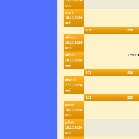
15.10.2024
odp
úterý
15.10.2024
več
101
226
středa
16.10.2024
dop
středa
17:00 
16.10.2024
več
101
226
čtvrtek
17.10.2024
več
101
226
pátek
18.10.2024
dop
pátek
18.10.2024
odp