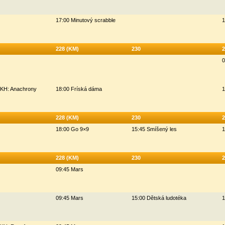
17:00 Minutový scrabble
1
228 (KM)
230
2
0
HKH: Anachrony
18:00 Fríská dáma
1
228 (KM)
230
2
18:00 Go 9×9
15:45 Smíšený les
1
228 (KM)
230
2
09:45 Mars
09:45 Mars
15:00 Dětská ludotéka
1