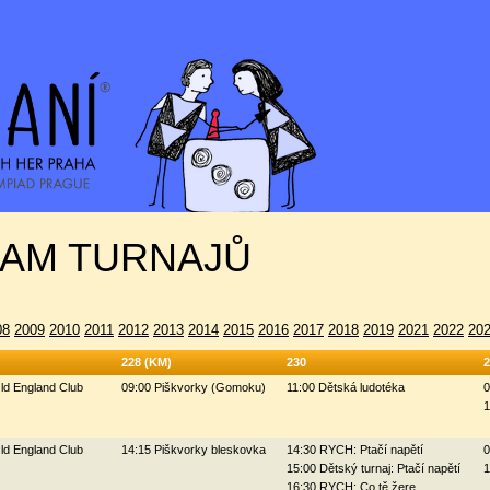
AM TURNAJŮ
08
2009
2010
2011
2012
2013
2014
2015
2016
2017
2018
2019
2021
2022
20
228 (KM)
230
2
ld England Club
09:00 Piškvorky (Gomoku)
11:00 Dětská ludotéka
0
1
ld England Club
14:15 Piškvorky bleskovka
14:30 RYCH: Ptačí napětí
0
15:00 Dětský turnaj: Ptačí napětí
1
16:30 RYCH: Co tě žere