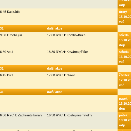
15.10.2
odp
6:45 Kaskádie
úterý
15.10.2
več
31
další akce
9:00 Othello jun.
17:00 RYCH: Kombo Afrika
středa
16.10.2
dop
6:30 Azul
18:30 RYCH: Kavárna příšer
středa
16.10.2
več
31
další akce
6:45 Dixit
17:00 RYCH: Gawo
čtvrtek
17.10.2
več
31
další akce
pátek
18.10.2
dop
6:00 RYCH: Zachraňte korály
16:30 RYCH: Kostěj nesmrtelný
pátek
18.10.2
odp