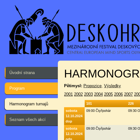
HARMONOGR
Úvodní strana
Pětimysl:
Propozice
,
Výsledky
Program
2001
2002
2003
2004
2005
2006
2007
20
Harmonogram turnajů
101
226
sobota
09:00 Čtyřpohár
09:30 O
12.10.2024
Seznam všech akcí
dop
sobota
09:00 Čtyřpohár
09:30 O
12.10.2024
odp