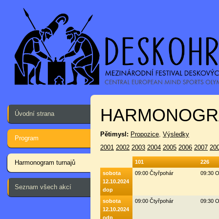
HARMONOGR
Úvodní strana
Pětimysl:
Propozice
,
Výsledky
Program
2001
2002
2003
2004
2005
2006
2007
20
Harmonogram turnajů
101
226
sobota
09:00 Čtyřpohár
09:30 O
12.10.2024
Seznam všech akcí
dop
sobota
09:00 Čtyřpohár
09:30 O
12.10.2024
odp