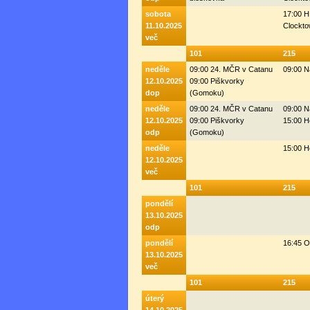
sobota
17:00 H
11.10.2025
Clockto
več
101
215
neděle
09:00 24. MČR v Catanu
09:00 N
12.10.2025
09:00 Piškvorky
dop
(Gomoku)
neděle
09:00 24. MČR v Catanu
09:00 N
12.10.2025
09:00 Piškvorky
15:00 H
odp
(Gomoku)
neděle
15:00 H
12.10.2025
več
101
215
pondělí
13.10.2025
odp
pondělí
16:45 
13.10.2025
več
101
215
úterý