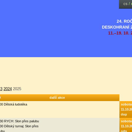
cs
/
24. RO
DESKOHRANÍ 
11.–19. 10. 
23
2024
2025
0
další akce
00 Dětská ludotéka
sobota
11.10.2
dop
30 RYCH: Slon přes palubu
sobota
00 Dětský turnaj: Slon přes
11.10.2
ubu
odp