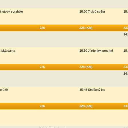
inutový scrabble
16:30 7 divů světa
18:
226
228 (KM)
23
14:
ríská dáma
16:30 Jízdenky, prosím!
18:
226
228 (KM)
23
14:
o 9×9
15:45 Smíšený les
226
228 (KM)
23