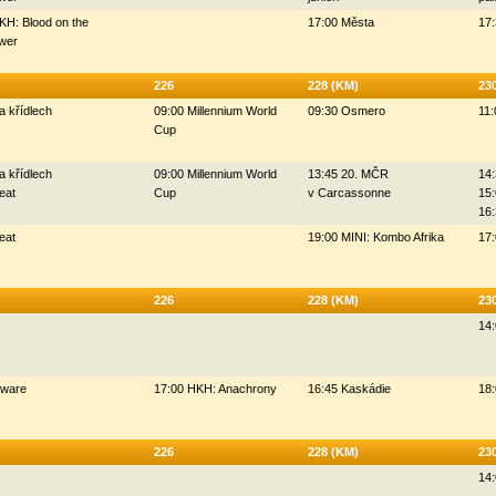
KH: Blood on the
17:00 Města
17:
wer
226
228 (KM)
23
a křídlech
09:00 Millennium World
09:30 Osmero
11:
Cup
a křídlech
09:00 Millennium World
13:45 20. MČR
14:
eat
Cup
v Carcassonne
15:
16
eat
19:00 MINI: Kombo Afrika
17:
226
228 (KM)
23
14:
Oware
17:00 HKH: Anachrony
16:45 Kaskádie
18
226
228 (KM)
23
14: