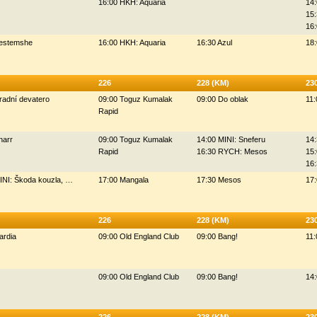
16:00 HKH: Aquaria
14:
15:
16:
Bestemshe
16:00 HKH: Aquaria
16:30 Azul
18
226
228 (KM)
23
radní devatero
09:00 Toguz Kumalak
09:00 Do oblak
11:
Rapid
narr
09:00 Toguz Kumalak
14:00 MINI: Sneferu
14
Rapid
16:30 RYCH: Mesos
15:
16
INI: Škoda kouzla, …
17:00 Mangala
17:30 Mesos
17:
226
228 (KM)
23
ardia
09:00 Old England Club
09:00 Bang!
11:
09:00 Old England Club
09:00 Bang!
14: