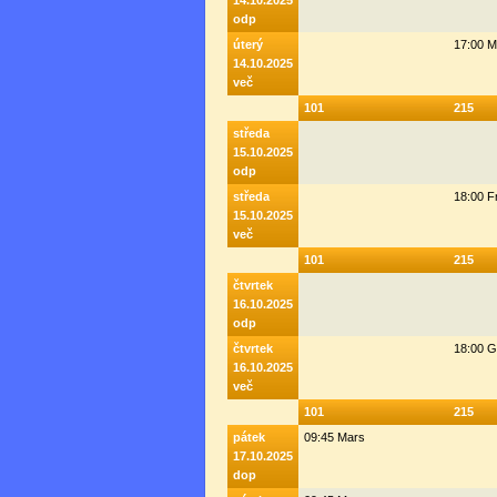
14.10.2025
odp
úterý
17:00 M
14.10.2025
več
101
215
středa
15.10.2025
odp
středa
18:00 F
15.10.2025
več
101
215
čtvrtek
16.10.2025
odp
čtvrtek
18:00 G
16.10.2025
več
101
215
pátek
09:45 Mars
17.10.2025
dop