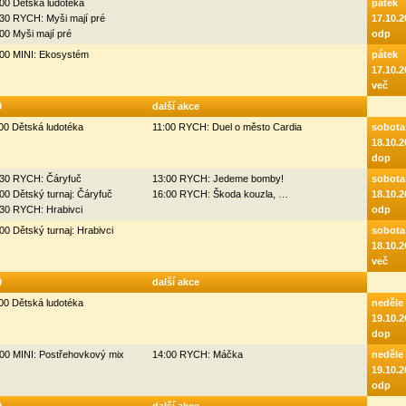
00 Dětská ludotéka
pátek
30 RYCH: Myši mají pré
17.10.2
00 Myši mají pré
odp
:00 MINI: Ekosystém
pátek
17.10.2
več
0
další akce
00 Dětská ludotéka
11:00 RYCH: Duel o město Cardia
sobota
18.10.2
dop
:30 RYCH: Čáryfuč
13:00 RYCH: Jedeme bomby!
sobota
00 Dětský turnaj: Čáryfuč
16:00 RYCH: Škoda kouzla, …
18.10.2
:30 RYCH: Hrabivci
odp
00 Dětský turnaj: Hrabivci
sobota
18.10.2
več
0
další akce
00 Dětská ludotéka
neděle
19.10.2
dop
00 MINI: Postřehovkový mix
14:00 RYCH: Máčka
neděle
19.10.2
odp