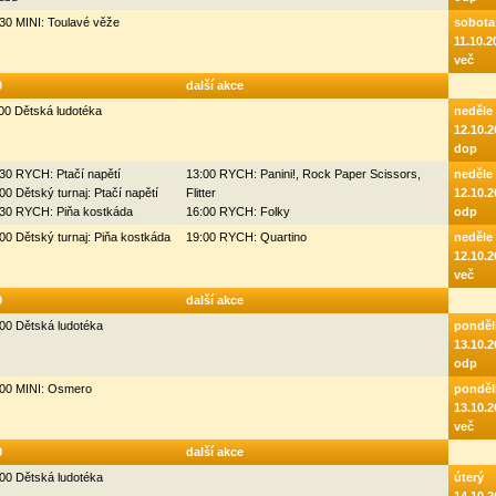
30 MINI: Toulavé věže
sobota
11.10.2
več
0
další akce
00 Dětská ludotéka
neděle
12.10.2
dop
30 RYCH: Ptačí napětí
13:00 RYCH: Panini!, Rock Paper Scissors,
neděle
00 Dětský turnaj: Ptačí napětí
Flitter
12.10.2
:30 RYCH: Piňa kostkáda
16:00 RYCH: Folky
odp
00 Dětský turnaj: Piňa kostkáda
19:00 RYCH: Quartino
neděle
12.10.2
več
0
další akce
00 Dětská ludotéka
ponděl
13.10.2
odp
:00 MINI: Osmero
ponděl
13.10.2
več
0
další akce
00 Dětská ludotéka
úterý