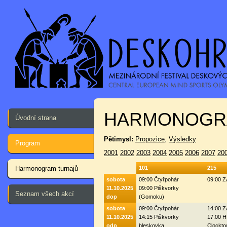
HARMONOGR
Úvodní strana
Pětimysl:
Propozice
,
Výsledky
Program
2001
2002
2003
2004
2005
2006
2007
20
Harmonogram turnajů
101
215
sobota
09:00 Čtyřpohár
09:00 
11.10.2025
09:00 Piškvorky
Seznam všech akcí
dop
(Gomoku)
sobota
09:00 Čtyřpohár
14:00 
11.10.2025
14:15 Piškvorky
17:00 H
odp
bleskovka
Clockto