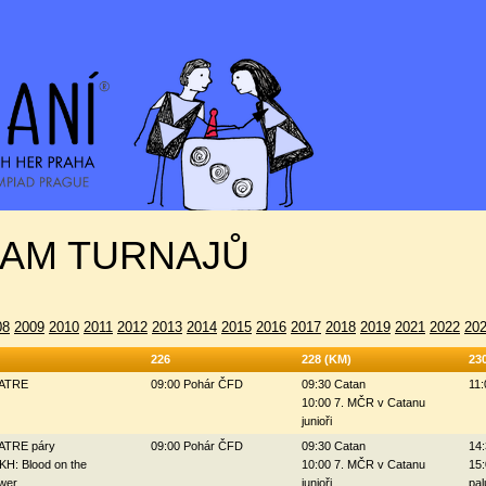
AM TURNAJŮ
08
2009
2010
2011
2012
2013
2014
2015
2016
2017
2018
2019
2021
2022
20
226
228 (KM)
23
ZATRE
09:00 Pohár ČFD
09:30 Catan
11:
10:00 7. MČR v Catanu
junioři
ZATRE páry
09:00 Pohár ČFD
09:30 Catan
14:
KH: Blood on the
10:00 7. MČR v Catanu
15:
wer
junioři
pal