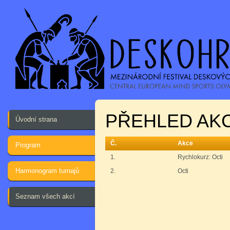
PŘEHLED AKC
Úvodní strana
Č.
Akce
Program
1.
Rychlokurz: Octi
Harmonogram turnajů
2.
Octi
Seznam všech akcí