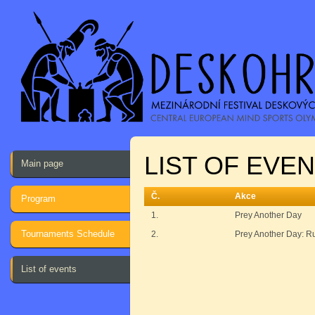
LIST OF EVE
Main page
Č.
Akce
Program
1.
Prey Another Day
Tournaments Schedule
2.
Prey Another Day: R
List of events