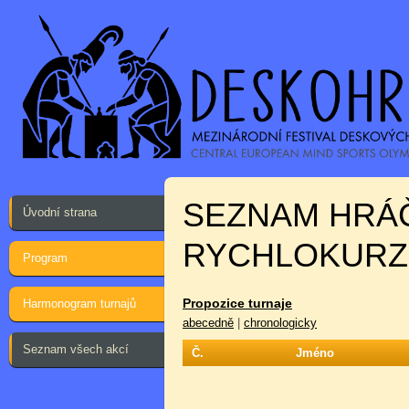
SEZNAM HRÁ
Úvodní strana
RYCHLOKURZ:
Program
Propozice turnaje
Harmonogram turnajů
abecedně
|
chronologicky
Seznam všech akcí
Č.
Jméno