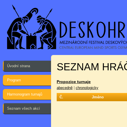
SEZNAM HRÁ
Úvodní strana
Program
Propozice turnaje
abecedně
|
chronologicky
Harmonogram turnajů
Č.
Jméno
Seznam všech akcí