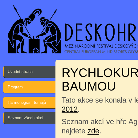
RYCHLOKURZ
Úvodní strana
BAUMOU
Program
Tato akce se konala v l
Harmonogram turnajů
2012
.
Seznam všech akcí
Seznam akcí ve hře Agr
najdete
zde
.