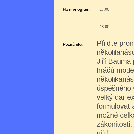
Harmonogram:
17:00
18:00
Přijďte pro
Poznámka:
několilanás
Jiří Bauma j
hráčů moder
několikanás
úspěšného 
velký dar e
formulovat 
možné celko
zákonitosti,
ujít!