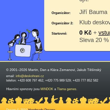
Jiří Bauma
Organizátor:
Klub desko
Organizátor 2:
0 Kč
+
vstu
Startovné:
Sleva 20 % 
© 2001–2026 Martin, Dan a Klára Zemanovi, Jakub Těšínský
email:
info@deskohrani.cz
telefon: +420 608 797 462; +420 775 989 529; +420 777 852 582
Hlavními sponzory jsou
MINDOK
a
Tlama games
.
Design © 2010
Handmade Dreams