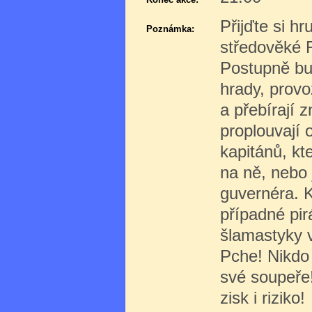
Přijďte si h
Poznámka:
středověké F
Postupně bud
hrady, provo
a přebírají 
proplouvají o
kapitánů, kt
na ně, nebo 
guvernéra. K
případné pir
šlamastyky v
Pche! Nikdo 
své soupeře!
zisk i riziko!