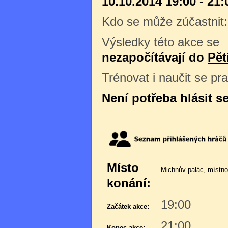
10.10.2014 19:00 - 21:
Kdo se může zúčastnit
Výsledky této akce se
nezapočítávají do
Pět
Trénovat i naučit se pr
Není potřeba hlásit s
Místo
Michnův palác, místno
konání:
19:00
Začátek akce:
21:00
Konec akce: