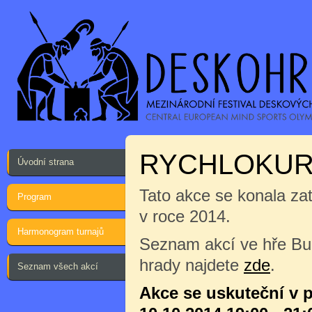
RYCHLOKUR
Úvodní strana
Tato akce se konala za
Program
v roce 2014.
Harmonogram turnajů
Seznam akcí ve hře B
hrady najdete
zde
.
Seznam všech akcí
Akce se uskuteční v 