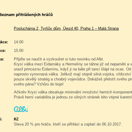
Posluchárna 2, Tyršův dům, Újezd 40, Praha 1 – Malá Strana
akce:
14:00
ce:
15:00
a:
Přijďte se naučit a vyzkoušet si tuto novinku od Albi.
Krysí válka mezi Eidamáky a Hermelíny se táhne již od nepaměti a vz
urazil princeznu Eidamínu, když ji na bále při tanci šlápl na ocas. O
naprosto vyrovnaná válka. Jelikož mají stejně silná vojska, vítězství
pouze skvělý stratég a chrabrý vojevůdce. Dokážeš přelstít svého pro
svého pána? Vzhůru do boje!
Ačkoliv Krysí válka obsahuje minimální množství herních komponent,
Právě herní variabilita je jednou ze silných stránek této vtipné karetní
:
é:
Kč
Sleva 20 % pro hráče, kteří se přihlásí a zaplatí do 06.10.2017.