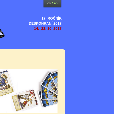
cs
/
en
17. ROČNÍK
DESKOHRANÍ 2017
14.–22. 10. 2017