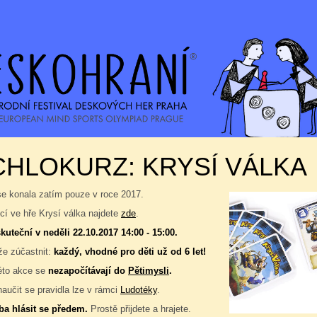
HLOKURZ: KRYSÍ VÁLKA
se konala zatím pouze v roce 2017.
í ve hře Krysí válka najdete
zde
.
kuteční v neděli 22.10.2017 14:00 - 15:00.
e zúčastnit:
každý, vhodné pro děti už od 6 let!
éto akce se
nezapočítávají do
Pětimysli
.
naučit se pravidla lze v rámci
Ludotéky
.
ba hlásit se předem.
Prostě přijdete a hrajete.