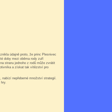
nikla údajně proto, že princ Plesnivec
d té doby mezi oběma rody zuří
 na stranu jednoho z rodů může zvrátit
tivníka a získat tak vítězství pro
 nabízí nepřeberné množství strategií.
 hry.