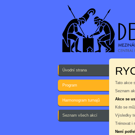
RYC
Úvodní strana
Tato akce 
Program
Seznam akc
Akce se us
Harmonogram turnajů
Kdo se můž
Seznam všech akcí
Výsledky t
Trénovat i 
Není potře