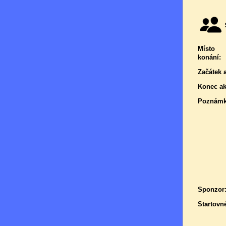
Místo
konání:
Začátek 
Konec ak
Poznámk
Sponzor
Startovn