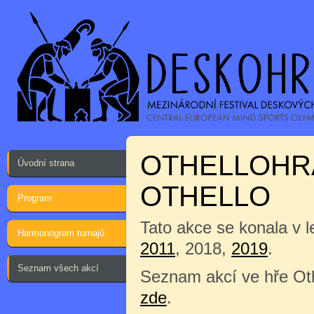
OTHELLOHRA
Úvodní strana
OTHELLO
Program
Tato akce se konala v 
Harmonogram turnajů
2011
, 2018,
2019
.
Seznam všech akcí
Seznam akcí ve hře Oth
zde
.