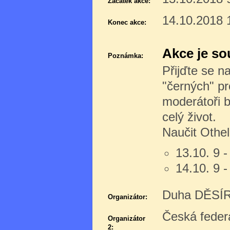
Začátek akce:
14.10.2018 
Konec akce:
Akce je so
Poznámka:
Přijďte se n
"černých" pr
moderátoři 
celý život.
Naučit Othel
13.10. 9 -
14.10. 9 -
Duha DĚSÍR 
Organizátor:
Česká feder
Organizátor
2: