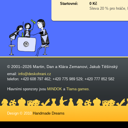
Startovné:
0 Kč
Sleva 20 % pro hráče, k
© 2001–2026 Martin, Dan a Klára Zemanovi, Jakub Těšínský
email:
info@deskohrani.cz
telefon: +420 608 797 462; +420 775 989 529; +420 777 852 582
Hlavními sponzory jsou
MINDOK
a
Tlama games
.
Design © 2010
Handmade Dreams