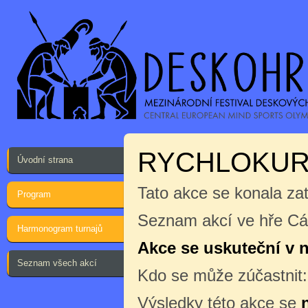
RYCHLOKURZ
Úvodní strana
Tato akce se konala za
Program
Seznam akcí ve hře Cák
Harmonogram turnajů
Akce se uskuteční v ne
Seznam všech akcí
Kdo se může zúčastnit
Výsledky této akce se