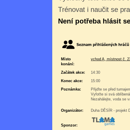
Trénovat i naučit se pr
Není potřeba hlásit s
Místo
vchod A, místnost č. 2
konání:
Začátek akce:
14:30
Konec akce:
15:00
Poznámka:
Přijďte se před turnaje
Vyfoťte si svá oblíben
Nezahálejte, voda se va
Organizátor:
Duha DĚSÍR - projekt 
Sponzor: