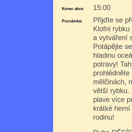
15:00
Konec akce:
Přijďte se p
Poznámka:
Klofni rybku
a vytváření 
Potápějte se
hladinu oce
potravy! Tah
prohlédněte s
mělčinách, n
větší rybku.
plave více 
krátké herní
rodinu!