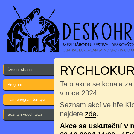
RYCHLOKURZ
Úvodní strana
Tato akce se konala za
Program
v roce 2024.
Harmonogram turnajů
Seznam akcí ve hře Klo
najdete
zde
.
Seznam všech akcí
Akce se uskuteční v n