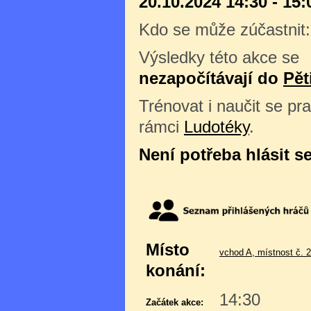
20.10.2024 14:30 - 15:
Kdo se může zúčastnit
Výsledky této akce se
nezapočítávají do
Pět
Trénovat i naučit se pra
rámci
Ludotéky
.
Není potřeba hlásit s
Místo
vchod A, místnost č. 
konání:
14:30
Začátek akce: