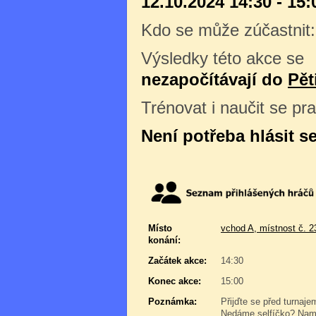
12.10.2024 14:30 - 15:
Kdo se může zúčastnit
Výsledky této akce se
nezapočítávají do
Pět
Trénovat i naučit se pr
Není potřeba hlásit s
Místo
vchod A, místnost č. 2
konání:
Začátek akce:
14:30
Konec akce:
15:00
Poznámka:
Přijďte se před turnaje
Nedáme selfíčko? Namyš