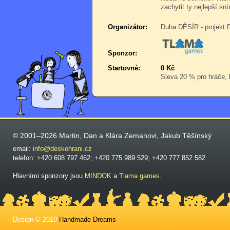
zachytit ty nejlepší sn
Organizátor:
Duha DĚSÍR - projekt 
Sponzor:
Startovné:
0 Kč
Sleva 20 % pro hráče, k
© 2001–2026 Martin, Dan a Klára Zemanovi, Jakub Těšínský
email:
info@deskohrani.cz
telefon: +420 608 797 462; +420 775 989 529; +420 777 852 582
Hlavními sponzory jsou
MINDOK
a
Tlama games
.
Design © 2010
Handmade Dreams