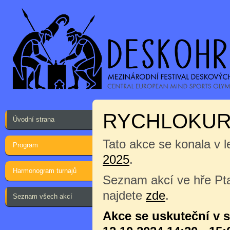
RYCHLOKURZ
Úvodní strana
Tato akce se konala v l
Program
2025
.
Harmonogram turnajů
Seznam akcí ve hře Pta
najdete
zde
.
Seznam všech akcí
Akce se uskuteční v 