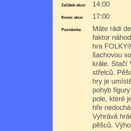
14:00
Začátek akce:
17:00
Konec akce:
Máte rádi de
Poznámka:
faktor náhod
hra FOLKY® 
šachovou so
krále. Stačí
střelců. Pěš
hry je umís
pohyb figury
pole, které j
hře nedochá
Vyhrává hráč
pěšců. Výhod