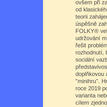
ovšem při z
od klasickéh
teorii zaháj
úspěšně zahr
FOLKY® velmi
udržování me
řešit problé
rozhodnutí, b
sociální vaz
představivos
doplňkovou ak
"minihru". 
roce 2019 p
varianta neb
cílem zjednod