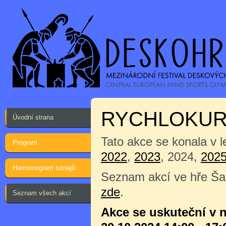
RYCHLOKUR
Úvodní strana
Tato akce se konala v 
Program
2022
,
2023
, 2024,
202
Harmonogram turnajů
Seznam akcí ve hře Ša
zde
.
Seznam všech akcí
Akce se uskuteční v n