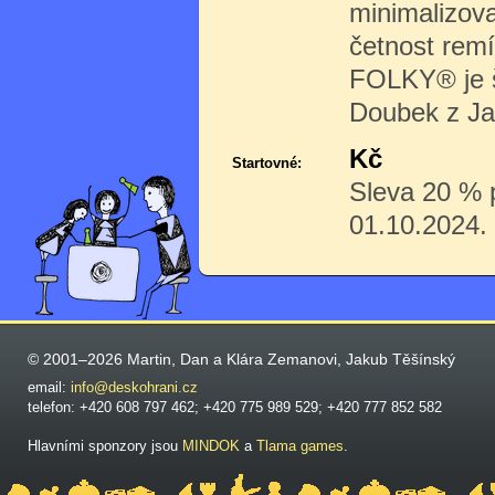
minimalizova
četnost rem
FOLKY® je š
Doubek z Ja
Kč
Startovné:
Sleva 20 % p
01.10.2024.
© 2001–2026 Martin, Dan a Klára Zemanovi, Jakub Těšínský
email:
info@deskohrani.cz
telefon: +420 608 797 462; +420 775 989 529; +420 777 852 582
Hlavními sponzory jsou
MINDOK
a
Tlama games
.