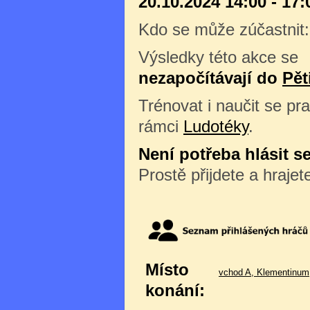
20.10.2024 14:00 - 17:
Kdo se může zúčastnit
Výsledky této akce se
nezapočítávají do
Pět
Trénovat i naučit se pra
rámci
Ludotéky
.
Není potřeba hlásit s
Prostě přijdete a hrajet
Místo
vchod A, Klementinum,
konání: