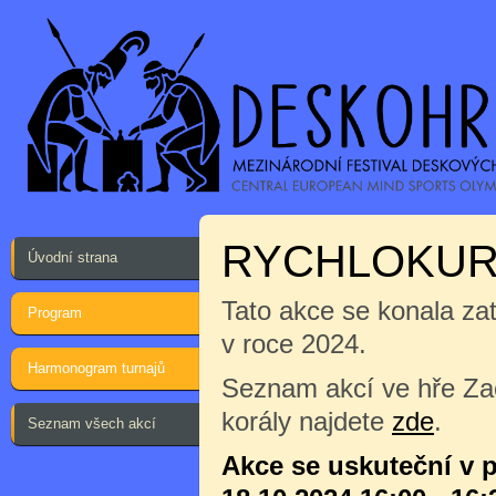
RYCHLOKUR
Úvodní strana
Tato akce se konala za
Program
v roce 2024.
Harmonogram turnajů
Seznam akcí ve hře Za
korály najdete
zde
.
Seznam všech akcí
Akce se uskuteční v 