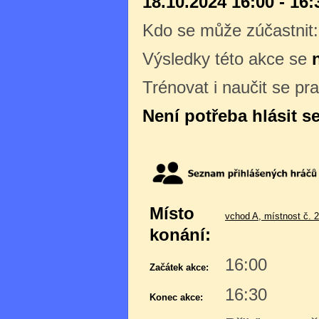
18.10.2024 16:00 - 16:
Kdo se může zúčastnit
Výsledky této akce se
Trénovat i naučit se pr
Není potřeba hlásit s
Místo
vchod A, místnost č. 
konání:
16:00
Začátek akce:
16:30
Konec akce: