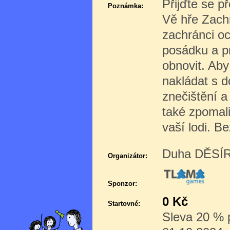
Přijďte se p
Poznámka:
Vě hře Zachr
zachránci oc
posádku a p
obnovit. Aby
nakládat s d
znečištění a
také zpomali
vaší lodi. B
Duha DĚSÍR 
Organizátor:
Sponzor:
0 Kč
Startovné:
Sleva 20 % p