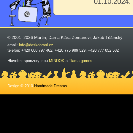
01.10.2024.
© 2001–2026 Martin, Dan a Klára Zemanovi, Jakub Těšínský
email:
info@deskohrani.cz
telefon: +420 608 797 462; +420 775 989 529; +420 777 852 582
Hlavními sponzory jsou
MINDOK
a
Tlama games
.
Design © 2010
Handmade Dreams