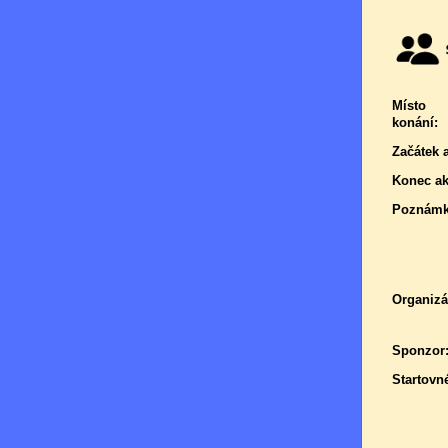
Místo
konání:
Začátek 
Konec ak
Poznámk
Organizá
Sponzor
Startovn