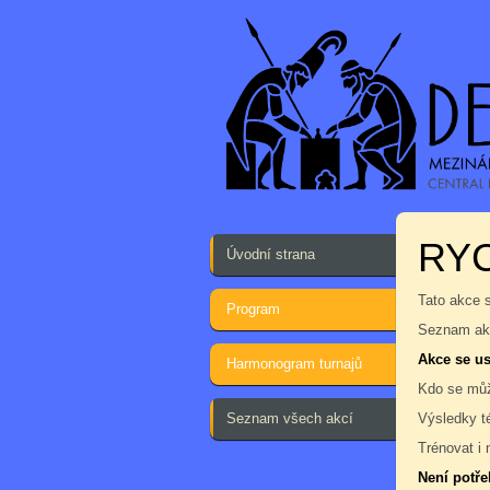
RYC
Úvodní strana
Tato akce 
Program
Seznam akc
Akce se us
Harmonogram turnajů
Kdo se můž
Seznam všech akcí
Výsledky t
Trénovat i 
Není potře