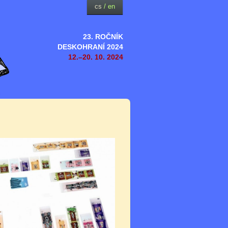
cs
/
en
23. ROČNÍK
DESKOHRANÍ 2024
12.–20. 10. 2024