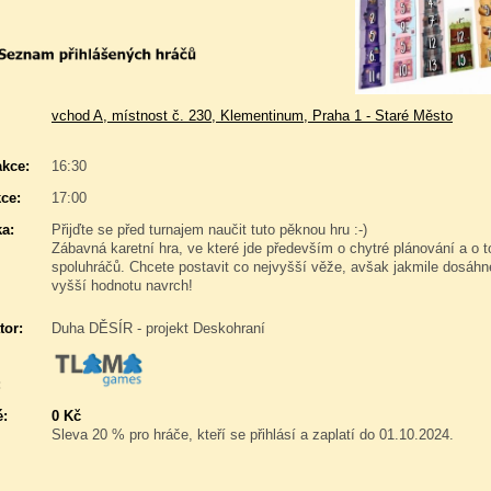
vchod A, místnost č. 230, Klementinum, Praha 1 - Staré Město
akce:
16:30
ce:
17:00
a:
Přijďte se před turnajem naučit tuto pěknou hru :-)
Zábavná karetní hra, ve které jde především o chytré plánování a o t
spoluhráčů. Chcete postavit co nejvyšší věže, avšak jakmile dosáhn
vyšší hodnotu navrch!
tor:
Duha DĚSÍR - projekt Deskohraní
:
é:
0 Kč
Sleva 20 % pro hráče, kteří se přihlásí a zaplatí do 01.10.2024.