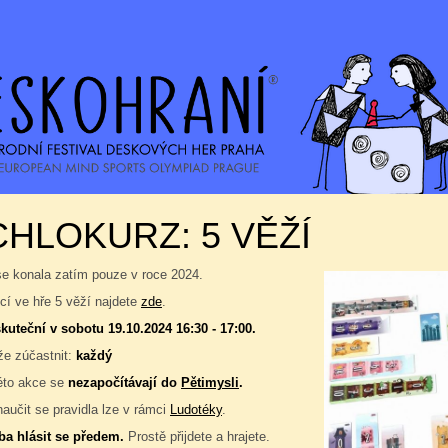
HLOKURZ: 5 VĚŽÍ
se konala zatím pouze v roce 2024.
í ve hře 5 věží najdete
zde
.
kuteční v sobotu 19.10.2024 16:30 - 17:00.
e zúčastnit:
každý
éto akce se
nezapočítávají do
Pětimysli
.
naučit se pravidla lze v rámci
Ludotéky
.
ba hlásit se předem.
Prostě přijdete a hrajete.