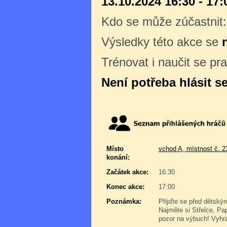
13.10.2024 16:30 - 17:
Kdo se může zúčastnit
Výsledky této akce se
Trénovat i naučit se pr
Není potřeba hlásit s
Místo
vchod A, místnost č. 2
konání:
Začátek akce:
16:30
Konec akce:
17:00
Poznámka:
Přijďte se před dětským
Najměte si Střelce, Pa
pozor na výbuch! Vyhráv