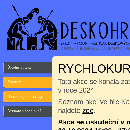
RYCHLOKURZ
Úvodní strana
Tato akce se konala za
Program
v roce 2024.
Harmonogram turnajů
Seznam akcí ve hře Kap
najdete
zde
.
Seznam všech akcí
Akce se uskuteční v n