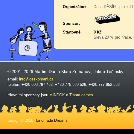
Organizátor:
Duha DĚSÍR - projekt 
Sponzor:
Startovné:
0 Kč
Sleva 20 % pro hráče, k
© 2001–2026 Martin, Dan a Klára Zemanovi, Jakub Těšínský
email:
info@deskohrani.cz
telefon: +420 608 797 462; +420 775 989 529; +420 777 852 582
Hlavními sponzory jsou
MINDOK
a
Tlama games
.
Design © 2010
Handmade Dreams