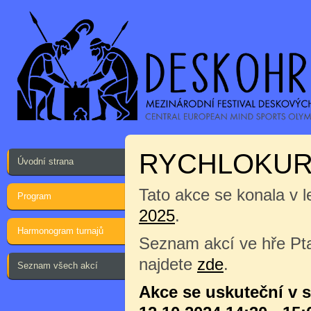
RYCHLOKURZ
Úvodní strana
Tato akce se konala v l
Program
2025
.
Harmonogram turnajů
Seznam akcí ve hře Pta
najdete
zde
.
Seznam všech akcí
Akce se uskuteční v 