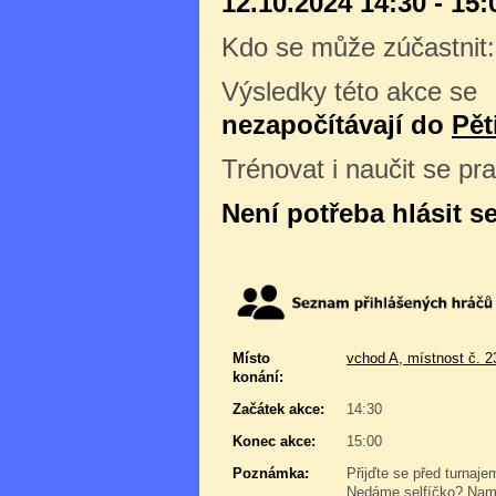
12.10.2024 14:30 - 15:
Kdo se může zúčastnit
Výsledky této akce se
nezapočítávají do
Pět
Trénovat i naučit se pr
Není potřeba hlásit s
Místo
vchod A, místnost č. 2
konání:
Začátek akce:
14:30
Konec akce:
15:00
Poznámka:
Přijďte se před turnaje
Nedáme selfíčko? Namyš