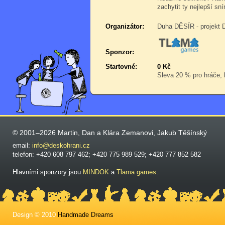
zachytit ty nejlepší sn
Organizátor:
Duha DĚSÍR - projekt 
Sponzor:
Startovné:
0 Kč
Sleva 20 % pro hráče, k
© 2001–2026 Martin, Dan a Klára Zemanovi, Jakub Těšínský
email:
info@deskohrani.cz
telefon: +420 608 797 462; +420 775 989 529; +420 777 852 582
Hlavními sponzory jsou
MINDOK
a
Tlama games
.
Design © 2010
Handmade Dreams