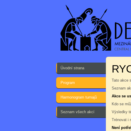
RY
Úvodní strana
Tato akce 
Program
Seznam akc
Akce se us
Harmonogram turnajů
Kdo se můž
Seznam všech akcí
Výsledky t
Trénovat i 
Není potře