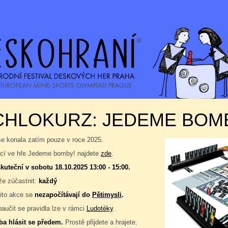
CHLOKURZ: JEDEME BOM
se konala zatím pouze v roce 2025.
í ve hře Jedeme bomby! najdete
zde
.
kuteční v sobotu 18.10.2025 13:00 - 15:00.
e zúčastnit:
každý
éto akce se
nezapočítávají do
Pětimysli
.
naučit se pravidla lze v rámci
Ludotéky
.
ba hlásit se předem.
Prostě přijdete a hrajete.