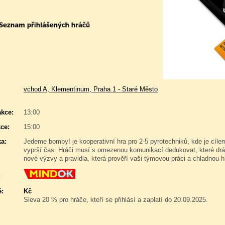
vchod A, Klementinum, Praha 1 - Staré Město
akce:
13:00
ce:
15:00
a:
Jedeme bomby! je kooperativní hra pro 2-5 pyrotechniků, kde je cíl
vyprší čas. Hráči musí s omezenou komunikací dedukovat, které drát
nové výzvy a pravidla, která prověří vaši týmovou práci a chladnou 
:
é:
Kč
Sleva 20 % pro hráče, kteří se přihlásí a zaplatí do 20.09.2025.