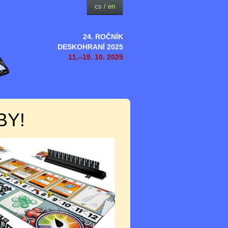
cs
/
en
24. ROČNÍK
DESKOHRANÍ 2025
11.–19. 10. 2025
BY!