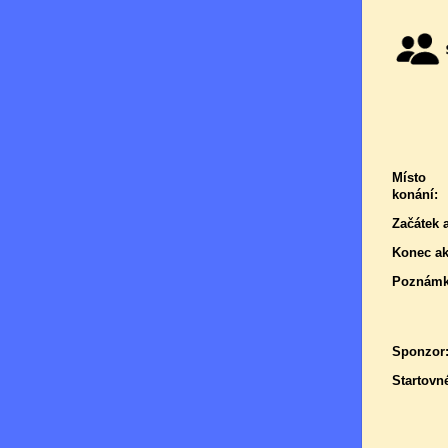
Místo
konání:
Začátek 
Konec ak
Poznámk
Sponzor
Startovn