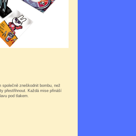
em společně zneškodnit bombu, než
y přestřihnout. Každá mise přináší
hlavu pod tlakem.