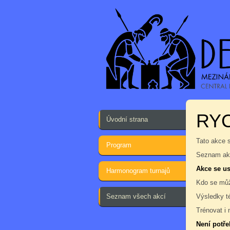
RYC
Úvodní strana
Tato akce 
Program
Seznam akc
Akce se us
Harmonogram turnajů
Kdo se můž
Seznam všech akcí
Výsledky t
Trénovat i 
Není potře