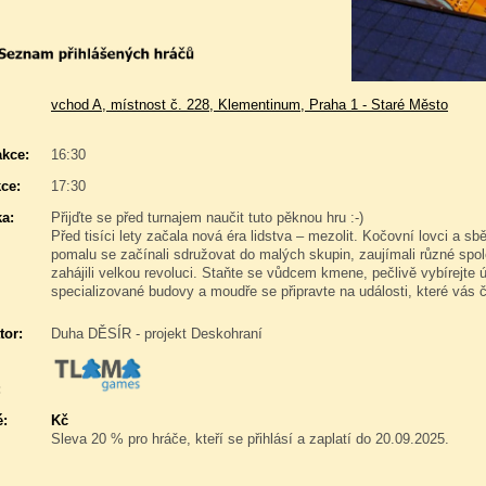
vchod A, místnost č. 228, Klementinum, Praha 1 - Staré Město
akce:
16:30
ce:
17:30
a:
Přijďte se před turnajem naučit tuto pěknou hru :-)
Před tisíci lety začala nová éra lidstva – mezolit. Kočovní lovci a sb
pomalu se začínali sdružovat do malých skupin, zaujímali různé spol
zahájili velkou revoluci. Staňte se vůdcem kmene, pečlivě vybírejte
specializované budovy a moudře se připravte na události, které vás 
tor:
Duha DĚSÍR - projekt Deskohraní
:
é:
Kč
Sleva 20 % pro hráče, kteří se přihlásí a zaplatí do 20.09.2025.