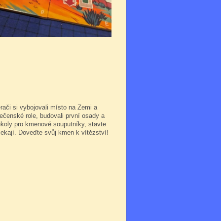
ěrači si vybojovali místo na Zemi a
ečenské role, budovali první osady a
 úkoly pro kmenové souputníky, stavte
čekají. Doveďte svůj kmen k vítězství!