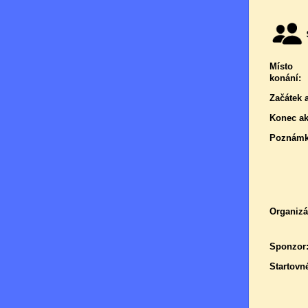
Místo
konání:
Začátek 
Konec ak
Poznámk
Organizá
Sponzor
Startovn