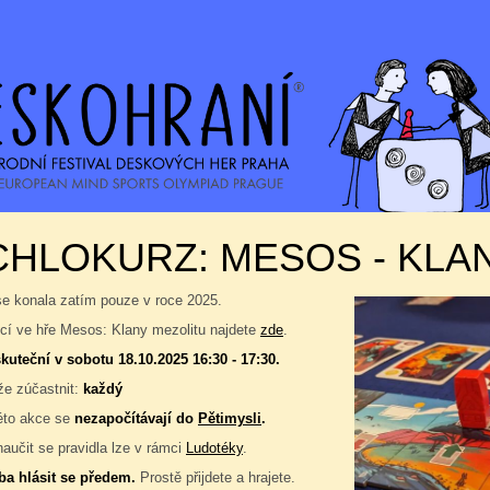
HLOKURZ: MESOS - KLA
se konala zatím pouze v roce 2025.
í ve hře Mesos: Klany mezolitu najdete
zde
.
kuteční v sobotu 18.10.2025 16:30 - 17:30.
e zúčastnit:
každý
éto akce se
nezapočítávají do
Pětimysli
.
naučit se pravidla lze v rámci
Ludotéky
.
ba hlásit se předem.
Prostě přijdete a hrajete.