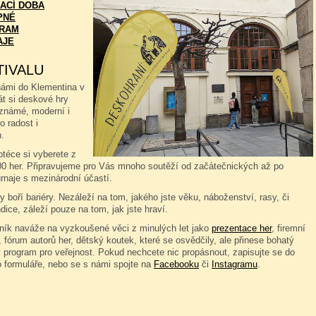
ACÍ DOBA
PNÉ
RAM
AJE
TIVALU
námi do Klementina v
át si deskové hry
známé, moderní i
o radost i
.
téce si vyberete z
00 her. Připravujeme pro Vás mnoho soutěží od začátečnických až po
rnaje s mezinárodní účastí.
 boří bariéry. Nezáleží na tom, jakého jste věku, náboženství, rasy, či
dice, záleží pouze na tom, jak jste hraví.
čník naváže na vyzkoušené věci z minulých let jako
prezentace her
, firemní
 fórum autorů her, dětský koutek, které se osvědčily, ale přinese bohatý
 program pro veřejnost. Pokud nechcete nic propásnout, zapisujte se do
o formuláře, nebo se s námi spojte na
Facebooku
či
Instagramu
.