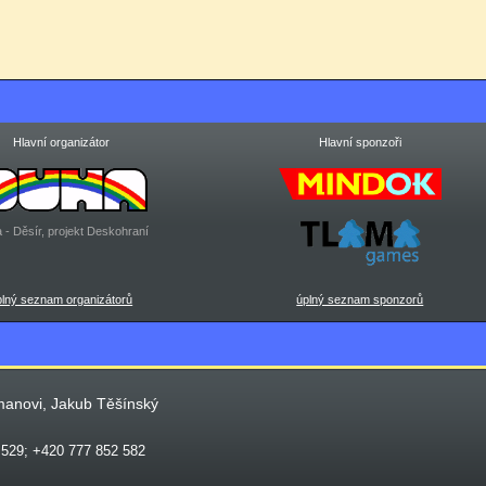
Hlavní organizátor
Hlavní sponzoři
 - Děsír, projekt Deskohraní
plný seznam organizátorů
úplný seznam sponzorů
manovi, Jakub Těšínský
 529; +420 777 852 582