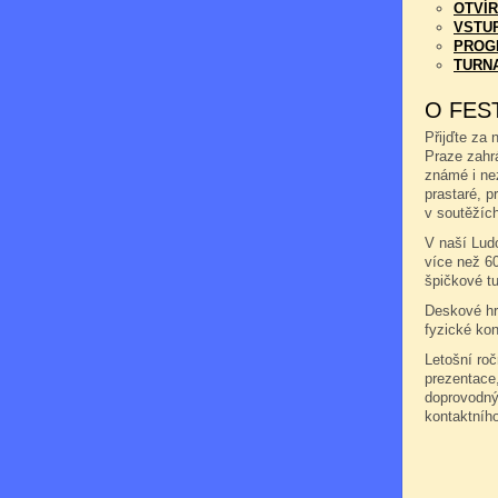
OTVÍR
VSTU
PROG
TURN
O FES
Přijďte za 
Praze zahr
známé i ne
prastaré, pr
v soutěžích
V naší Ludo
více než 6
špičkové tu
Deskové hry
fyzické kon
Letošní ro
prezentace,
doprovodný
kontaktníh