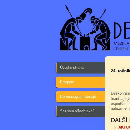
Úvodní strana
24. ročník
Program
Deskohraní
Harmonogram turnajů
hraní a jin
expertům i 
nabízíme m
Seznam všech akcí
DALŠÍ
AKTU