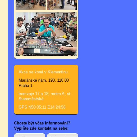
Akce se koná v Klementinu.
Mariánské nám. 190, 110 00
Praha 1
tramvaje 17 a 18, metro A, st.
Staroměstská
GPS N50:05:11 E14:24:56
Chcete být včas informováni?
Vyplňte zde kontakt na sebe: