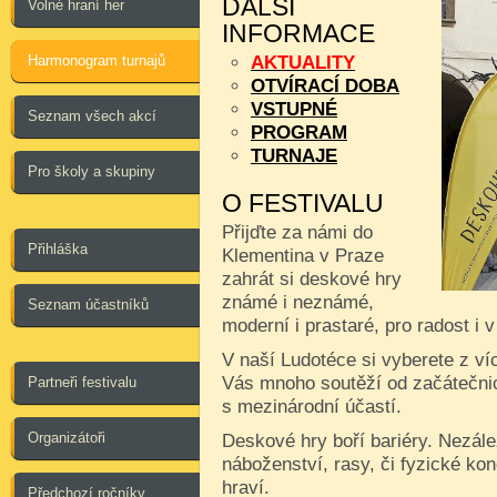
DALŠÍ
Volné hraní her
INFORMACE
Harmonogram turnajů
AKTUALITY
OTVÍRACÍ DOBA
VSTUPNÉ
Seznam všech akcí
PROGRAM
TURNAJE
Pro školy a skupiny
O FESTIVALU
Přijďte za námi do
Přihláška
Klementina v Praze
zahrát si deskové hry
známé i neznámé,
Seznam účastníků
moderní i prastaré, pro radost i 
V naší Ludotéce si vyberete z ví
Vás mnoho soutěží od začátečnic
Partneři festivalu
s mezinárodní účastí.
Organizátoři
Deskové hry boří bariéry. Nezále
náboženství, rasy, či fyzické kon
hraví.
Předchozí ročníky