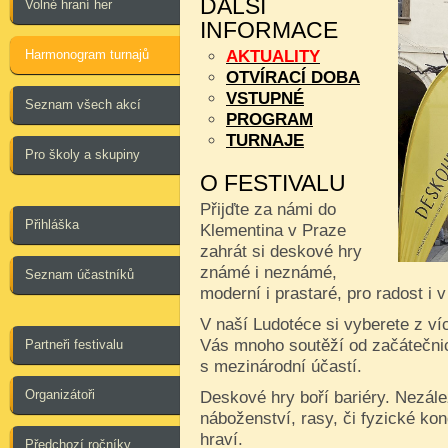
DALŠÍ
Volné hraní her
INFORMACE
Harmonogram turnajů
AKTUALITY
OTVÍRACÍ DOBA
VSTUPNÉ
Seznam všech akcí
PROGRAM
TURNAJE
Pro školy a skupiny
O FESTIVALU
Přijďte za námi do
Přihláška
Klementina v Praze
zahrát si deskové hry
známé i neznámé,
Seznam účastníků
moderní i prastaré, pro radost i 
V naší Ludotéce si vyberete z ví
Vás mnoho soutěží od začátečnic
Partneři festivalu
s mezinárodní účastí.
Organizátoři
Deskové hry boří bariéry. Nezále
náboženství, rasy, či fyzické kon
hraví.
Předchozí ročníky