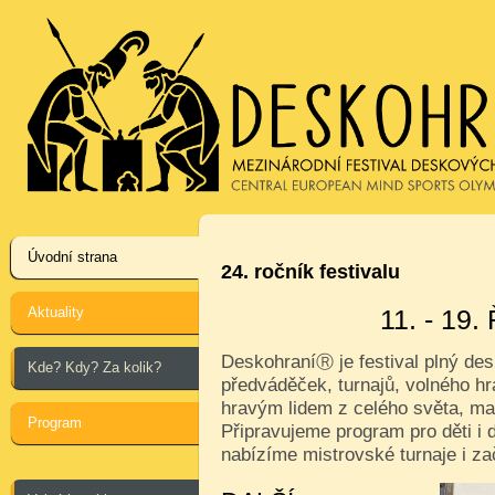
Úvodní strana
24. ročník festivalu
Aktuality
11. - 19
Deskohraní
je festival plný de
Ⓡ
Kde? Kdy? Za kolik?
předváděček, turnajů, volného hr
hravým lidem z celého světa, ma
Program
Připravujeme program pro děti i d
nabízíme mistrovské turnaje i za