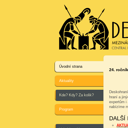
Úvodní strana
24. ročník
Aktuality
Deskohraní
Kde? Kdy? Za kolik?
hraní a jin
expertům i 
nabízíme m
Program
DALŠÍ
AKTU