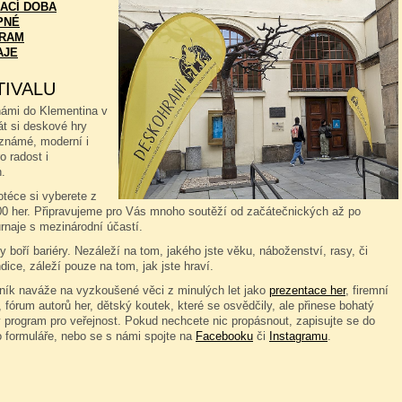
ACÍ DOBA
PNÉ
RAM
AJE
TIVALU
námi do Klementina v
át si deskové hry
známé, moderní i
o radost i
.
téce si vyberete z
00 her. Připravujeme pro Vás mnoho soutěží od začátečnických až po
rnaje s mezinárodní účastí.
 boří bariéry. Nezáleží na tom, jakého jste věku, náboženství, rasy, či
dice, záleží pouze na tom, jak jste hraví.
čník naváže na vyzkoušené věci z minulých let jako
prezentace her
, firemní
 fórum autorů her, dětský koutek, které se osvědčily, ale přinese bohatý
 program pro veřejnost. Pokud nechcete nic propásnout, zapisujte se do
o formuláře, nebo se s námi spojte na
Facebooku
či
Instagramu
.