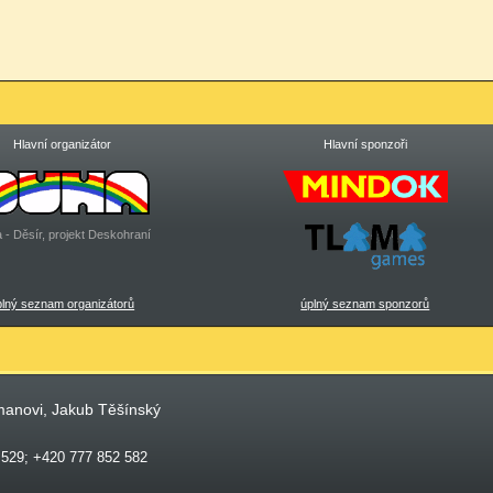
Hlavní organizátor
Hlavní sponzoři
 - Děsír, projekt Deskohraní
plný seznam organizátorů
úplný seznam sponzorů
manovi, Jakub Těšínský
 529; +420 777 852 582