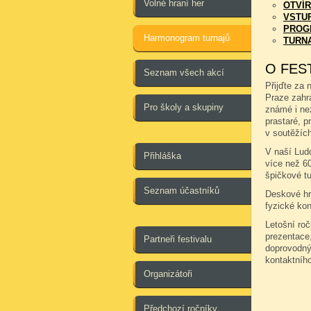
Volné hraní her
OTVÍR
VSTU
PROG
Harmonogram turnajů
TURN
O FES
Seznam všech akcí
Přijďte za 
Praze zahr
Pro školy a skupiny
známé i ne
prastaré, pr
v soutěžích
V naší Ludo
Přihláška
více než 6
špičkové tu
Seznam účastníků
Deskové hry
fyzické kon
Letošní ro
prezentace,
Partneři festivalu
doprovodný
kontaktníh
Organizátoři
Předchozí ročníky