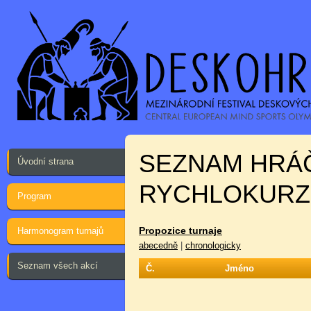
SEZNAM HRÁ
Úvodní strana
RYCHLOKURZ:
Program
Propozice turnaje
Harmonogram turnajů
abecedně
|
chronologicky
Seznam všech akcí
Č.
Jméno