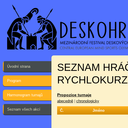
SEZNAM HRÁ
Úvodní strana
RYCHLOKURZ:
Program
Propozice turnaje
Harmonogram turnajů
abecedně
|
chronologicky
Seznam všech akcí
Č.
Jméno