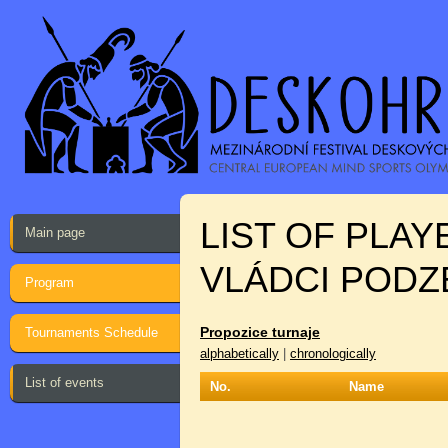
LIST OF PLA
Main page
VLÁDCI PODZ
Program
Propozice turnaje
Tournaments Schedule
alphabetically
|
chronologically
List of events
No.
Name