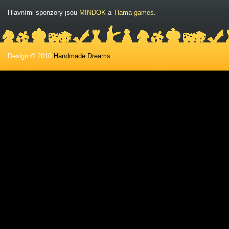
Hlavními sponzory jsou
MINDOK
a
Tlama games
.
Design © 2010
Handmade Dreams