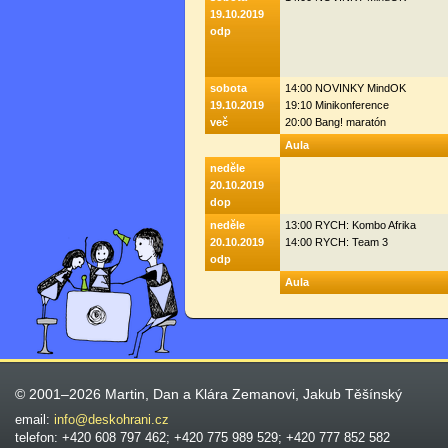
19.10.2019
odp
sobota
14:00 NOVINKY MindOK
19.10.2019
19:10 Minikonference
več
20:00 Bang! maratón
Aula
neděle
20.10.2019
dop
neděle
13:00 RYCH: Kombo Afrika
20.10.2019
14:00 RYCH: Team 3
odp
Aula
© 2001–2026 Martin, Dan a Klára Zemanovi, Jakub Těšínský
email:
info@deskohrani.cz
telefon: +420 608 797 462; +420 775 989 529; +420 777 852 582