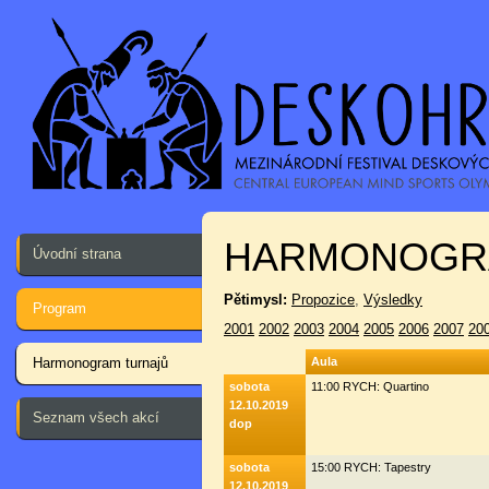
HARMONOGR
Úvodní strana
Pětimysl:
Propozice
,
Výsledky
Program
2001
2002
2003
2004
2005
2006
2007
20
Harmonogram turnajů
Aula
sobota
11:00 RYCH: Quartino
12.10.2019
Seznam všech akcí
dop
sobota
15:00 RYCH: Tapestry
12.10.2019