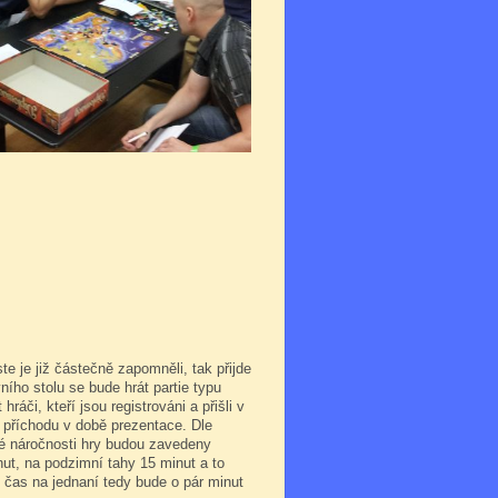
te je již částečně zapomněli, tak přijde
vního stolu se bude hrát partie typu
ráči, kteří jsou registrováni a přišli v
h příchodu v době prezentace. Dle
vé náročnosti hry budou zavedeny
nut, na podzimní tahy 15 minut a to
čas na jednaní tedy bude o pár minut