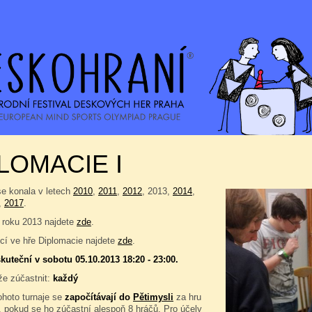
LOMACIE I
se konala v letech
2010
,
2011
,
2012
, 2013,
2014
,
,
2017
.
 roku 2013 najdete
zde
.
í ve hře Diplomacie najdete
zde
.
kuteční v sobotu 05.10.2013 18:20 - 23:00.
e zúčastnit:
každý
ohoto turnaje se
započítávají do
Pětimysli
za hru
, pokud se ho zúčastní alespoň 8 hráčů. Pro účely