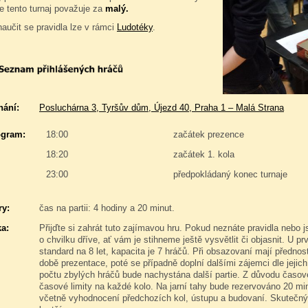
e tento turnaj považuje za
malý.
naučit se pravidla lze v rámci
Ludotéky
.
nání:
Posluchárna 3, Tyršův dům, Újezd 40, Praha 1 – Malá Strana
gram:
18:00
začátek prezence
18:20
začátek 1. kola
23:00
předpokládaný konec turnaje
y:
čas na partii: 4 hodiny a 20 minut.
a:
Přijďte si zahrát tuto zajímavou hru. Pokud neznáte pravidla nebo js
o chvilku dříve, ať vám je stihneme ještě vysvětlit či objasnit. U pr
standard na 8 let, kapacita je 7 hráčů. Při obsazovaní mají přednost h
době prezentace, poté se případně doplní dalšími zájemci dle jejic
počtu zbylých hráčů bude nachystána další partie. Z důvodu časo
časové limity na každé kolo. Na jarní tahy bude rezervováno 20 mi
včetně vyhodnocení předchozích kol, ústupu a budovaní. Skutečný 