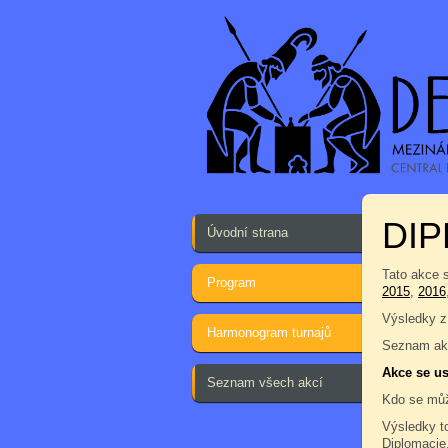
DIP
Úvodní strana
Tato akce 
Program
2015
,
2016
Výsledky z
Harmonogram turnajů
Seznam akc
Akce se us
Seznam všech akcí
Kdo se můž
Výsledky t
Diplomacie