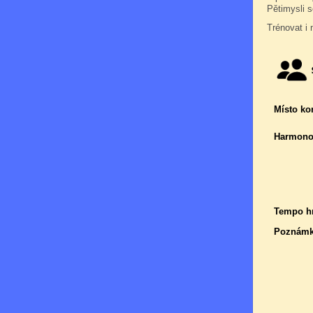
Pětimysli s
Trénovat i 
Místo ko
Harmono
Tempo hr
Poznámk