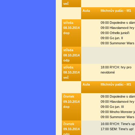
več
Aula
Michnův palác - M1
středa
09:00 Dopoledne s dá
08.10.2014
09:00 Hlavolamové hry
dop
09:00 Othello junioři
09:00 Go jun. II
09:00 Summoner Wars 
středa
08.10.2014
odp
středa
18:00 RYCH: hry pro
08.10.2014
nevidomé
več
Aula
Michnův palác - M1
čtvrtek
09:00 Dopoledne s dá
09.10.2014
09:00 Hlavolamové hry
dop
09:00 Go jun. III
09:00 Mnoho Monster j
09:00 Summoner Wars 
čtvrtek
16:00 RYCH: Time's up
09.10.2014
17:00 SEM: Time's up!
odp