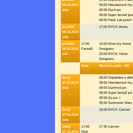
06.10.2014
09:00 Hlavolamové hry
dop
09:00 Duch jun.
09:00 Super farmář juni
09:00 Panic Lab junioři
pondělí
17:00 RYCH: iKnow
06.10.2014
odp
pondělí
17:00
19:00 Křest hry Home
06.10.2014
Farmáři
Designers
več
20:00 RYCH: Home
Designers
Aula
Michnův palác - M1
úterý
09:00 Dopoledne s dá
07.10.2014
09:00 Hlavolamové hry
dop
09:00 Duchová jun.
09:00 Super farmář jun 
09:00 Go jun. I
09:00 Summoner Wars 
úterý
16:00 RYCH: Carrom
07.10.2014
odp
úterý
17:00
17:45 Carrom
07.10.2014
Dixit