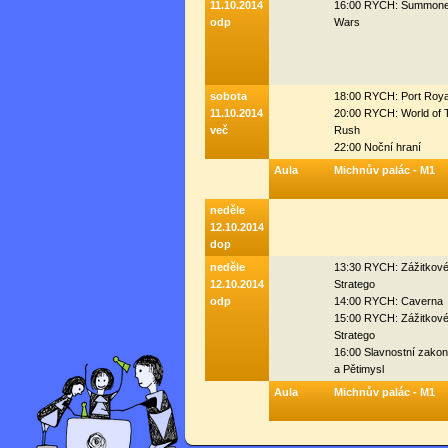
11.10.2014
16:00 RYCH: Summone
odp
Wars
sobota
18:00 RYCH: Port Roya
11.10.2014
20:00 RYCH: World of 
več
Rush
22:00 Noční hraní
Aula
Michnův palác - M1
neděle
12.10.2014
dop
neděle
13:30 RYCH: Zážitkov
12.10.2014
Stratego
odp
14:00 RYCH: Caverna
15:00 RYCH: Zážitkov
Stratego
16:00 Slavnostní zako
a Pětimysl
Aula
Michnův palác - M1