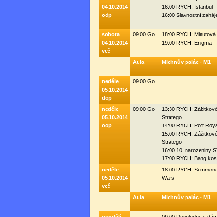
04.10.2014
16:00 RYCH: Istanbul
odp
16:00 Slavnostní zaháj
sobota
09:00 Go
18:00 RYCH: Minutová 
04.10.2014
19:00 RYCH: Enigma
več
Aula
Michnův palác - M1
neděle
09:00 Go
05.10.2014
dop
neděle
09:00 Go
13:30 RYCH: Zážitkov
05.10.2014
Stratego
odp
14:00 RYCH: Port Roya
15:00 RYCH: Zážitkov
Stratego
16:00 10. narozeniny
17:00 RYCH: Bang kos
neděle
18:00 RYCH: Summone
05.10.2014
Wars
več
Aula
Michnův palác - M1
pondělí
09:00 Dopoledne s dá