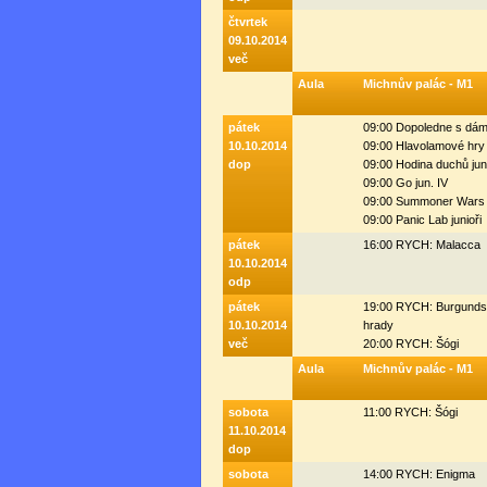
čtvrtek
09.10.2014
več
Aula
Michnův palác - M1
pátek
09:00 Dopoledne s dá
10.10.2014
09:00 Hlavolamové hry
dop
09:00 Hodina duchů jun
09:00 Go jun. IV
09:00 Summoner Wars 
09:00 Panic Lab junioři
pátek
16:00 RYCH: Malacca
10.10.2014
odp
pátek
19:00 RYCH: Burgund
10.10.2014
hrady
več
20:00 RYCH: Šógi
Aula
Michnův palác - M1
sobota
11:00 RYCH: Šógi
11.10.2014
dop
sobota
14:00 RYCH: Enigma