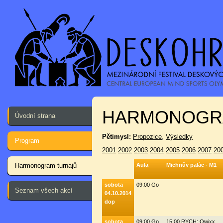
HARMONOGR
Úvodní strana
Pětimysl:
Propozice
,
Výsledky
Program
2001
2002
2003
2004
2005
2006
2007
20
Harmonogram turnajů
Aula
Michnův palác - M1
sobota
09:00 Go
Seznam všech akcí
04.10.2014
dop
sobota
09:00 Go
15:00 RYCH: Qwixx