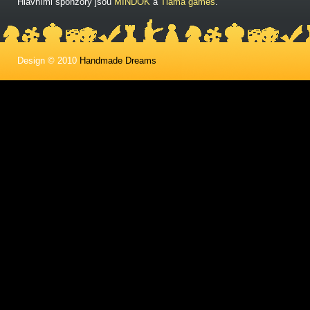
Hlavními sponzory jsou
MINDOK
a
Tlama games
.
Design © 2010
Handmade Dreams