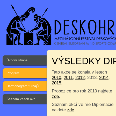
VÝSLEDKY DIP
Úvodní strana
Tato akce se konala v letech
Program
2010
,
2011
,
2012
, 2013,
2014
,
2015
.
Harmonogram turnajů
Propozice pro rok 2013 najdete
zde
.
Seznam všech akcí
Seznam akcí ve hře Diplomacie
najdete
zde
.