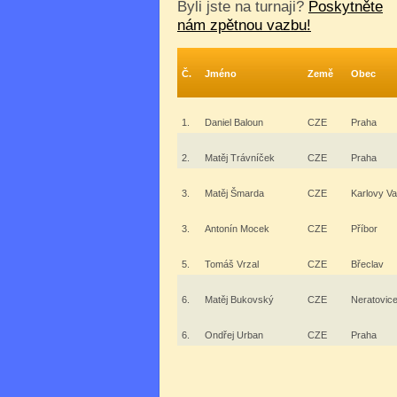
Byli jste na turnaji?
Poskytněte
nám zpětnou vazbu!
Č.
Jméno
Země
Obec
1.
Daniel Baloun
CZE
Praha
2.
Matěj Trávníček
CZE
Praha
3.
Matěj Šmarda
CZE
Karlovy Va
3.
Antonín Mocek
CZE
Příbor
5.
Tomáš Vrzal
CZE
Břeclav
6.
Matěj Bukovský
CZE
Neratovic
6.
Ondřej Urban
CZE
Praha