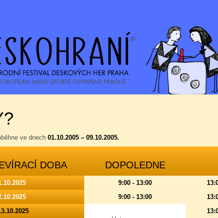
Y?
roběhne ve dnech
01.10.2005 – 09.10.2005.
EVÍRACÍ DOBA
DOPOLEDNE
1.10.2025
9:00 - 13:00
13:
2.10.2025
9:00 - 13:00
13:
13.10.2025
13: