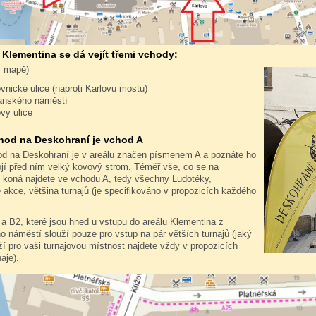
 Klementina se dá vejít třemi vchody:
v mapě)
ovnické ulice (naproti Karlovu mostu)
ánského náměstí
ovy ulice
hod na Deskohraní je vchod A
od na Deskohraní je v areálu značen písmenem A a poznáte ho
ojí před ním velký kovový strom. Téměř vše, co se na
 koná najdete ve vchodu A, tedy všechny Ludotéky,
akce, většina turnajů (je specifikováno v propozicích každého
a B2, které jsou hned u vstupu do areálu Klementina z
 náměstí slouží pouze pro vstup na pár větších turnajů (jaký
í pro vaši turnajovou místnost najdete vždy v propozicích
aje).