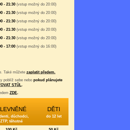
00 - 21:30
(vstup možný do 20:00)
00 - 21:30
(vstup možný do 20:00)
00 - 21:30
(vstup možný do 20:00)
00 - 21:30
(vstup možný do 20:00)
00 - 21:30
(vstup možný do 20:00)
00 - 17:00
(vstup možný do 16:00)
eme. Také můžete
zaplatit předem.
oly poblíž sebe nebo
pokud plánujete
OVAT STŮL
.
předem
ZDE
.
ZLEVNĚNÉ
DĚTI
denti, důchodci,
do 12 let
ZTP, těhotné
100 Kč
50 Kč