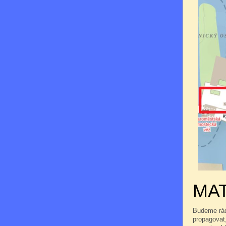
MAT
Budeme rádi
propagovat,