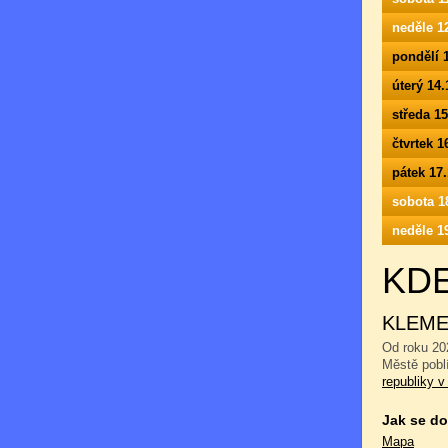
neděle 1
pondělí 
úterý 14
středa 1
čtvrtek 
pátek 17
sobota 1
neděle 1
KD
KLEME
Od roku 20
Městě pobl
republiky v
Jak se do
Mapa