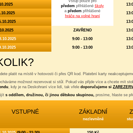
Vstup pouze pro
10.2025
13:
předem
přihlášené
školy
a
předem
přihlášené
5.10.2025
13:
hráče na volné hraní
6.10.2025
13:
.10.2025
ZAVŘENO
13:
8.10.2025
9:00 - 13:00
13:
9.10.2025
9:00 - 13:00
13:
KOLIK?
dete platit na místě v hotovosti či přes QR kod. Platební karty neakceptuj
echáváme možnost rezervovat si stůl. Pokud vás přijde více a chcete mít st
kendu
, kdy je na Deskohraní více lidí, tak vřele
doporučujeme si
ZAREZERV
ijít
s oddílem, družinou, či jinou dětskou skupinou,
prosíme, hlaste se 
VSTUPNÉ
ZÁKLADNÍ
nezlevněné
stu
1.10.2025
(9:00 - 21:30)
150 Kč