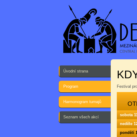
KD
Úvodní strana
Program
Festival p
Harmonogram turnajů
OT
sobota 1
Seznam všech akcí
neděle 1
pondělí 