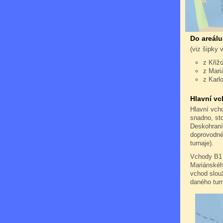
Do areálu
(viz šipky 
z Křiž
z Mari
z Karl
Hlavní vc
Hlavní vch
snadno, st
Deskohraní
doprovodné 
turnaje).
Vchody B1 
Mariánského
vchod slouž
daného turn