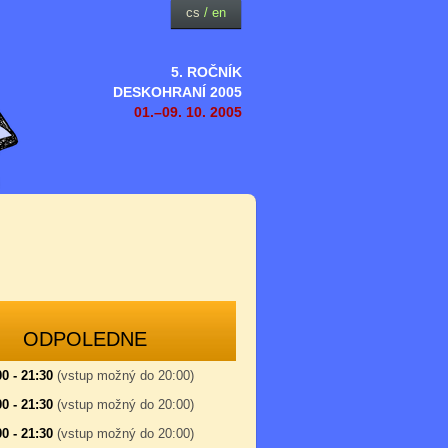
cs
/
en
5. ROČNÍK
DESKOHRANÍ 2005
01.–09. 10. 2005
ODPOLEDNE
00 - 21:30
(vstup možný do 20:00)
00 - 21:30
(vstup možný do 20:00)
00 - 21:30
(vstup možný do 20:00)