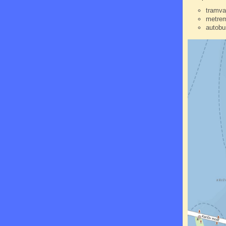
tramva
metrem
autobu