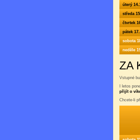
úterý 14.
středa 1
čtvrtek 1
pátek 17
sobota 1
neděle 1
ZA 
Vstupné bu
I letos pon
přijít o ví
Chcete-li př
sobota 1