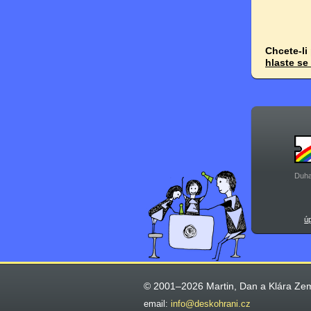
Chcete-li
hlaste se
Duha
ú
© 2001–2026 Martin, Dan a Klára Ze
email:
info@deskohrani.cz