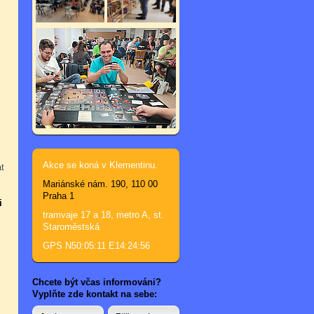
Akce se koná v Klementinu.
t
Mariánské nám. 190, 110 00
Praha 1
i
tramvaje 17 a 18, metro A, st.
Staroměstská
GPS N50:05:11 E14:24:56
Chcete být včas informováni?
Vyplňte zde kontakt na sebe: