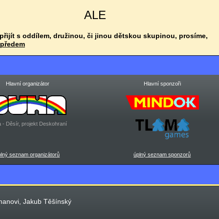
ALE
 přijít s oddílem, družinou, či jinou dětskou skupinou, prosíme,
 předem
Hlavní organizátor
Hlavní sponzoři
 - Děsír, projekt Deskohraní
plný seznam organizátorů
úplný seznam sponzorů
manovi, Jakub Těšínský