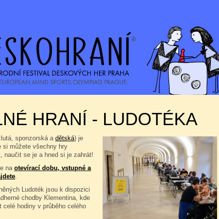
NÉ HRANÍ - LUDOTÉKA
žlutá, sponzorská a
dětská
) je
e si můžete všechny hry
, naučit se je a hned si je zahrát!
se na
otevírací dobu, vstupné a
jdete
.
ěných Ludoték jsou k dispozici
ádherné chodby Klementina, kde
t celé hodiny v průběho celého