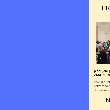
PŘ
plánujete p
ZAREZER
Pokud si bu
některého 
dozvědět v
N