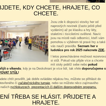
IJDETE, KDY CHCETE, HRAJETE, CO
CHCETE.
Jsou zde k dispozici stovky her od
naprostých novinek (často ještě před
vydáním) až po klasiku a hry léty,
staletími i tisíciletími ověřené. Navíc
jsou na místě naši odborníci, kteří vám
pomohou s výběrem té pravé hry a také
vás naučí pravidla.
Seznam her v
ludotéce pro rok 2025 naleznete
ZDE
.
I letos ponecháváme možnost rezervova
si stůl. Pokud vás přijde více a chcete
mít stoly poblíž sebe nebo
pokud
řijít o víkendu
, kdy je na Deskohraní je více lidí, tak vřele
doporučujeme s
VOVAT STŮL
!
dete chtít prověřit, jak dobře ovládáte nějakou hru, můžete se přihlásit do
otevřeného či
začátečnického turnaje
, nebo se můžete něco zajímavého
 našich
rychlokurzech, prezentacích či dalším doprovodném programu.
ENÍ TŘEBA SE HLÁSIT. PŘIJDETE A
HRAJETE.