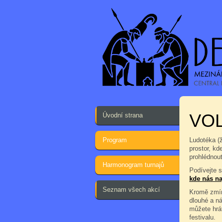
VOL
Úvodní strana
Program
Ludotéka (
prostor, kd
prohlédnout
Harmonogram turnajů
Podívejte 
kde nás na
Seznam všech akcí
Kromě zmín
dlouhé a n
můžete hrá
festivalu.